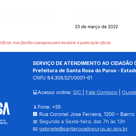
Página da Publicação:
Data da Publicação:
23 de março de 2022
Oficial, mas facilita a pesquisa para localizar a publicação oficial.
SERVIÇO DE ATENDIMENTO AO CIDADÃO (
Prefeitura de Santa Rosa do Purus - Estad
CNPJ 
84.306.521/0001-61
💻Acesso online: 
SIC 
| 
Fale Conosco
 | 
Ouvid
📱Fone: +55 
🏢 
Rua Coronel Jose Ferreira, 1200 – Bairro
📅 S
egunda a Sexta-feira. das 7h às 13h
📧 
gabinete@santarosadopurus.ac.gov.br