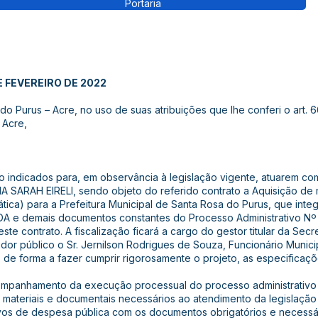
Portaria
E FEVEREIRO DE 2022
o Purus – Acre, no uso de suas atribuições que lhe conferi o art. 6
 Acre,
xo indicados para, em observância à legislação vigente, atuarem co
 SARAH EIRELI, sendo objeto do referido contrato a Aquisição de 
tica) para a Prefeitura Municipal de Santa Rosa do Purus, que inte
 e demais documentos constantes do Processo Administrativo Nº
ste contrato. A fiscalização ficará a cargo do gestor titular da Sec
vidor público o Sr. Jernilson Rodrigues de Souza, Funcionário Munic
, de forma a fazer cumprir rigorosamente o projeto, as especificaç
ompanhamento da execução processual do processo administrativo
 materiais e documentais necessários ao atendimento da legislação
ativos de despesa pública com os documentos obrigatórios e necessár