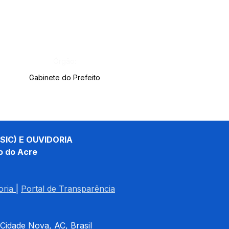
Órgão:
Gabinete do Prefeito
SIC) E OUVIDORIA
o do Acre
oria
| 
Portal de Transparência
 Cidade Nova, AC, Brasil