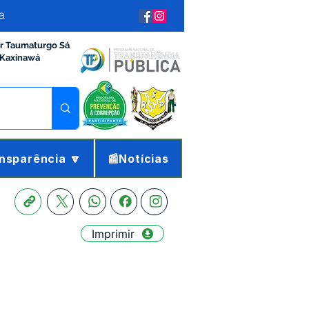
a
ir Taumaturgo Sá
 Kaxinawá
nsparência 🔽
📰Notícias
Imprimir