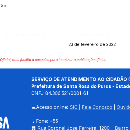
 Sá
Página da Publicação:
Data da Publicação:
23 de fevereiro de 2022
Oficial, mas facilita a pesquisa para localizar a publicação oficial.
SERVIÇO DE ATENDIMENTO AO CIDADÃO (
Prefeitura de Santa Rosa do Purus - Estad
CNPJ 
84.306.521/0001-61
💻Acesso online: 
SIC 
| 
Fale Conosco
 | 
Ouvid
📱Fone: +55 
🏢 
Rua Coronel Jose Ferreira, 1200 – Bairro