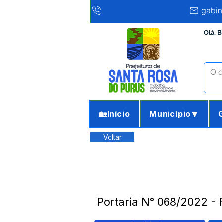
gabin
Olá, 
🏡Início
Município🔽
Voltar
Portaria N° 068/2022 - 