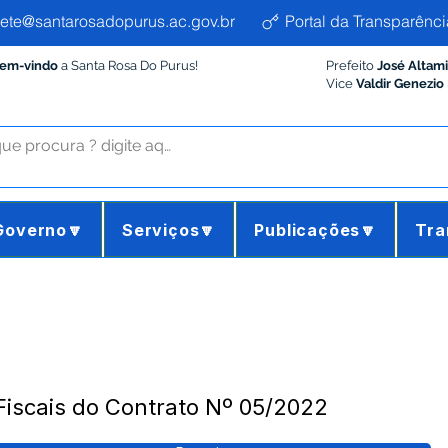
ete@santarosadopurus.ac.gov.br
Portal da Transparênci
Bem-vindo
a Santa Rosa Do Purus!
Prefeito
José Altam
Vice
Valdir Genezio
Governo🔽
Serviços🔽
Publicações🔽
Tra
Fiscais do Contrato Nº 05/2022