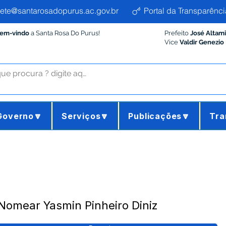
ete@santarosadopurus.ac.gov.br
Portal da Transparênci
Bem-vindo
a Santa Rosa Do Purus!
Prefeito
José Altam
Vice
Valdir Genezio
Governo🔽
Serviços🔽
Publicações🔽
Tra
 Nomear Yasmin Pinheiro Diniz