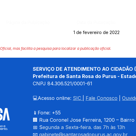
Página da Publicação:
Data da Publicação:
1 de fevereiro de 2022
Oficial, mas facilita a pesquisa para localizar a publicação oficial.
SERVIÇO DE ATENDIMENTO AO CIDADÃO (
Prefeitura de Santa Rosa do Purus - Estad
CNPJ 
84.306.521/0001-61
💻Acesso online: 
SIC 
| 
Fale Conosco
 | 
Ouvid
📱Fone: +55 
🏢 
Rua Coronel Jose Ferreira, 1200 – Bairro
📅 S
egunda a Sexta-feira. das 7h às 13h
📧 
gabinete@santarosadopurus.ac.gov.br