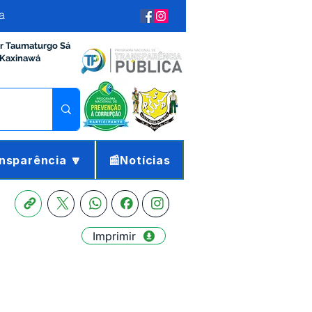
a
ir Taumaturgo Sá
 Kaxinawá
nsparência 🔽
📰Notícias
Imprimir