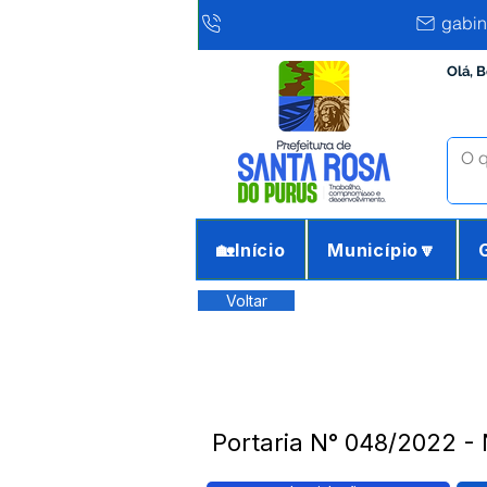
gabin
Olá, 
🏡Início
Município🔽
Voltar
Portaria N° 048/2022 -