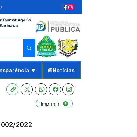
a
ir Taumaturgo Sá
 Kaxinawá
nsparência 🔽
📰Notícias
Imprimir
S 002/2022