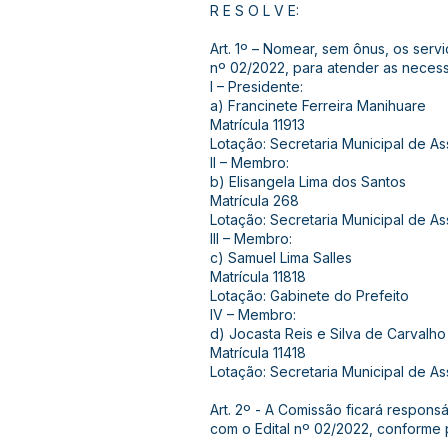
R E S O L V E:
Art. 1º – Nomear, sem ônus, os serv
nº 02/2022, para atender as neces
I – Presidente:
a) Francinete Ferreira Manihuare
Matrícula 11913
Lotação: Secretaria Municipal de Ass
II – Membro:
b) Elisangela Lima dos Santos
Matrícula 268
Lotação: Secretaria Municipal de Ass
III – Membro:
c) Samuel Lima Salles
Matrícula 11818
Lotação: Gabinete do Prefeito
IV – Membro:
d) Jocasta Reis e Silva de Carvalho
Matrícula 11418
Lotação: Secretaria Municipal de Ass
Art. 2º - A Comissão ficará respons
com o Edital nº 02/2022, conforme p