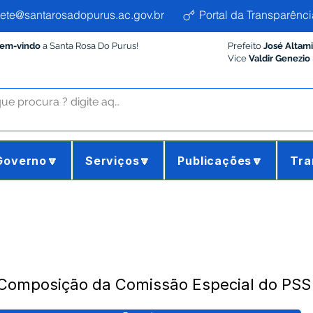
ete@santarosadopurus.ac.gov.br
Portal da Transparênci
Bem-vindo
a Santa Rosa Do Purus!
Prefeito
José Altam
Vice
Valdir Genezio
Governo🔽
Serviços🔽
Publicações🔽
Tra
- Composição da Comissão Especial do PS