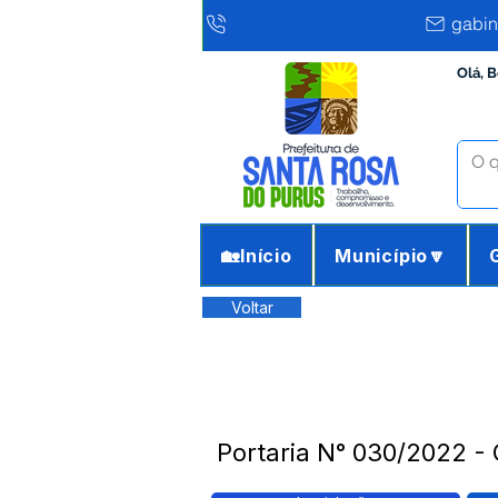
gabin
Olá, 
🏡Início
Município🔽
Voltar
Portaria N° 030/2022 