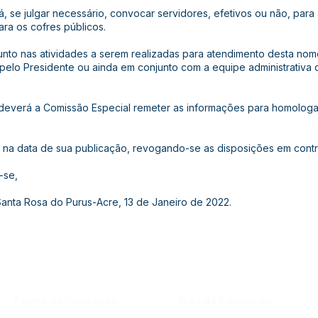
, se julgar necessário, convocar servidores, efetivos ou não, para a
ra os cofres públicos.
junto nas atividades a serem realizadas para atendimento desta n
elo Presidente ou ainda em conjunto com a equipe administrativa d
s, deverá a Comissão Especial remeter as informações para homolog
gor na data de sua publicação, revogando-se as disposições em contr
-se,
Santa Rosa do Purus-Acre, 13 de Janeiro de 2022.
Página da Publicação:
Data da Publicação: