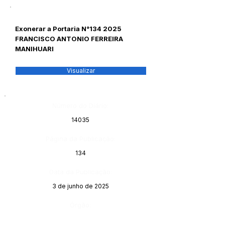
Exonerar a Portaria N°134 2025
FRANCISCO ANTONIO FERREIRA
MANIHUARI
Visualizar
Número do Diário:
14035
Página da Publicação:
134
Data da Publicação:
3 de junho de 2025
Órgão: