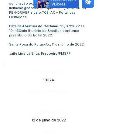
solicitação por E-mail,
licitacao@santarosadopurus.ac.gov.br
, CD ou
PEN-DRIVER e pelo TCE. AC – Portal das
Licitações.
Data da Abertura do Certame:
25/07/2022 ás
10: h30min (horário de Brasília), conforme
preâmbulo do Edital 2022.
Santa Rosa do Purus-Ac, 11 de julho de 2022.
Jaife Lima da Silva, Pregoeiro/PMSRP
Número do Diário:
13324
Página da Publicação:
Data da Publicação:
12 de julho de 2022
Órgão: