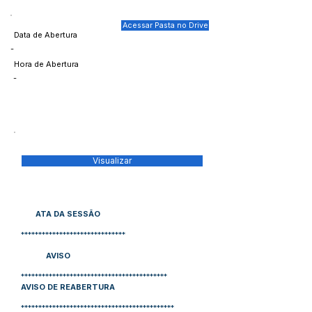
Acessar Pasta no Drive
Data de Abertura
-
Hora de Abertura
-
Visualizar
ATA DA SESSÃO
******************************
AVISO
******************************************
AVISO DE REABERTURA
********************************************