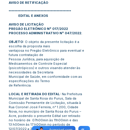
AVISO DE RETIFICAÇÃO
*******************************************
EDITAL E ANEXOS
AVISO DE LICITAÇÃO
PREGÃO ELETRÔNICO Nº 017/2022
PROCESSO ADMINISTRATIVO Nº 047/2022.
OBJETO:
O objeto da presente licitação é a
escolha da proposta mais
vantajosa no Pregão Eletrônico para eventual e
futura contratação de
Pessoa Jurídica, para aquisição de
Medicamentos de Controle Especial
(psicotrópicos) e outros visando atender às
necessidades da Secretaria
Municipal de Saúde, em conformidade com as
especificações do Termo
de Referência.
LOCAL E RETIRADA DO EDITAL:
Na Prefeitura
Municipal de Santa Rosa do Purus, Sala da
Comissão Permanente de Licitação, situada à
Rua Coronel José Ferreira, n° 1.200, Cidade
Nova, no município de Santa Rosa do Purus –
Acre, podendo o presente Edital ser retirado
no horário de 07h00min às 11h00min e das
13:h00min às 17:h00min no período de
12/07/2022 a 21/07/2022, através de