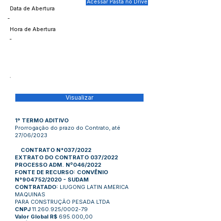
Acessar Pasta no Drive
Data de Abertura
-
Hora de Abertura
-
Visualizar
1° TERMO ADITIVO
Prorrogação do prazo do Contrato, até
27/06/2023
CONTRATO N°037/2022
EXTRATO DO CONTRATO 037/2022
PROCESSO ADM. Nº046/2022
FONTE DE RECURSO: CONVÊNIO
N°904752/2020 - SUDAM
CONTRATADO:
LIUGONG LATIN AMERICA
MAQUINAS
PARA CONSTRUÇÃO PESADA LTDA
CNPJ
11.260.925/0002-79
Valor Global R$
695.000,00