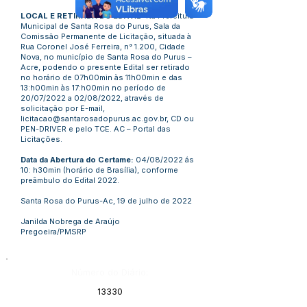
LOCAL E RETIRADA DO EDITAL:
Na Prefeitura
Municipal de Santa Rosa do Purus, Sala da
Comissão Permanente de Licitação, situada à
Rua Coronel José Ferreira, n° 1.200, Cidade
Nova, no município de Santa Rosa do Purus –
Acre, podendo o presente Edital ser retirado
no horário de 07h00min às 11h00min e das
13:h00min às 17:h00min no período de
20/07/2022 a 02/08/2022, através de
solicitação por E-mail,
licitacao@santarosadopurus.ac.gov.br
, CD ou
PEN-DRIVER e pelo TCE. AC – Portal das
Licitações.
Data da Abertura do Certame:
04/08/2022 ás
10: h30min (horário de Brasília), conforme
preâmbulo do Edital 2022.
Santa Rosa do Purus-Ac, 19 de julho de 2022
Janilda Nobrega de Araújo
Pregoeira/PMSRP
Número do Diário:
13330