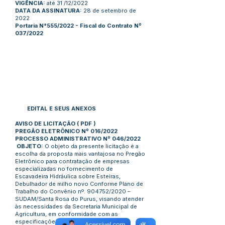
VIGÊNCIA:
até 31 /12/2022
DATA DA ASSINATURA:
28 de setembro de
2022
Portaria N°555/2022 - Fiscal do Contrato Nº
037/2022
EDITAL E SEUS ANEXOS
AVISO DE LICITAÇÃO
(
PDF
)
PREGÃO ELETRÔNICO Nº 016/2022
PROCESSO ADMINISTRATIVO Nº 046/2022
OBJETO:
O objeto da presente licitação é a
escolha da proposta mais vantajosa no Pregão
Eletrônico para contratação de empresas
especializadas no fornecimento de
Escavadeira Hidráulica sobre Esteiras,
Debulhador de milho novo Conforme Plano de
Trabalho do Convênio nº. 904752/2020 –
SUDAM/Santa Rosa do Purus, visando atender
às necessidades da Secretaria Municipal de
Agricultura, em conformidade com as
especificações do Termo de Referência