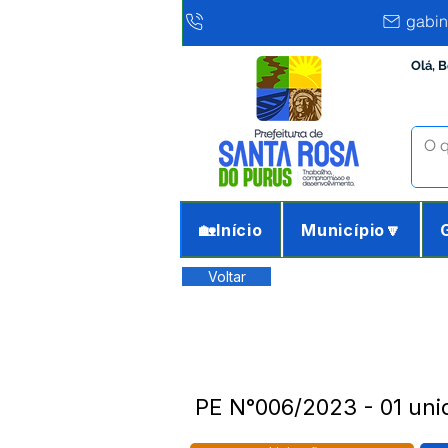
gabin
Olá, 
🏡Início
Município🔽
Voltar
PE N°006/2023 - 01 uni