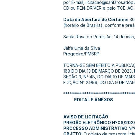
por E-mail, licitacao@santarosadopu
CD ou PEN-DRIVER e pelo TCE. AC – 
Data da Abertura do Certame:
30/
(horário de Brasília), conforme pre
Santa Rosa do Purus-Ac, 14 de mar
Jaife Lima da Silva
Pregoeiro/PMSRP
TORNA-SE SEM EFEITO A PUBLICAÇ
188 DO DIA 13 DE MARÇO DE 2023, 
SEÇÃO 3, N° 48, DO DIA 10 DE MA
EDIÇÃO N° 2.999, DO DIA 9 DE MA
**********************************
EDITAL E ANEXOS
AVISO DE LICITAÇÃO
PREGÃO ELETRÔNICO Nº06/202
PROCESSO ADMINISTRATIVO Nº0
OBJETO
: O objeto da presente lic