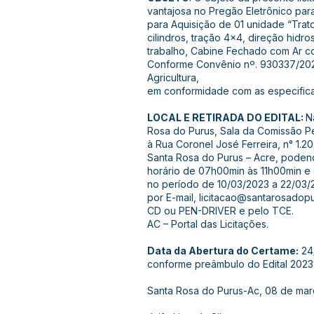
vantajosa no Pregão Eletrônico par
para Aquisição de 01 unidade “Trat
cilindros, tração 4x4, direção hidros
trabalho, Cabine Fechado com Ar co
Conforme Convênio nº. 930337/2022
Agricultura,
em conformidade com as especific
LOCAL E RETIRADA DO EDITAL:
N
Rosa do Purus, Sala da Comissão Pe
à Rua Coronel José Ferreira, n° 1.2
Santa Rosa do Purus – Acre, podend
horário de 07h00min às 11h00min e 
no período de 10/03/2023 a 22/03/2
por E-mail,
licitacao@santarosadopu
CD ou PEN-DRIVER e pelo TCE.
AC – Portal das Licitações.
Data da Abertura do Certame:
24/
conforme preâmbulo do Edital 2023
Santa Rosa do Purus-Ac, 08 de mar