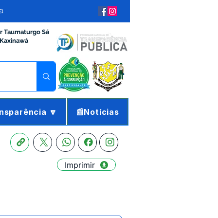
a
ir Taumaturgo Sá
 Kaxinawá
nsparência 🔽
📰Notícias
Imprimir