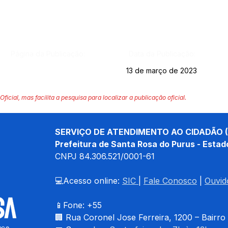
Página da Publicação:
Data da Publicação:
13 de março de 2023
Oficial, mas facilita a pesquisa para localizar a publicação oficial.
SERVIÇO DE ATENDIMENTO AO CIDADÃO (
Prefeitura de Santa Rosa do Purus - Estad
CNPJ 
84.306.521/0001-61
💻Acesso online: 
SIC 
| 
Fale Conosco
 | 
Ouvid
📱Fone: +55 
🏢 
Rua Coronel Jose Ferreira, 1200 – Bairro