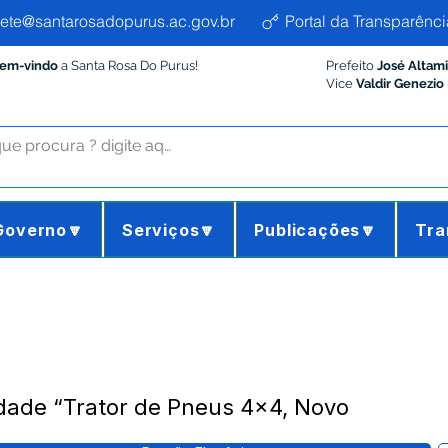
ete@santarosadopurus.ac.gov.br
Portal da Transparênci
Bem-vindo
a Santa Rosa Do Purus!
Prefeito
José Altam
Vice
Valdir Genezio
Governo🔽
Serviços🔽
Publicações🔽
Tra
dade “Trator de Pneus 4x4, Novo