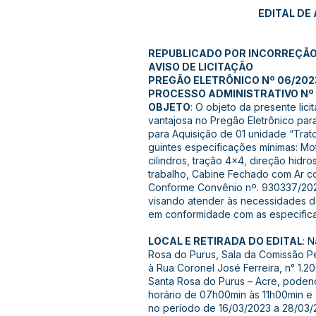
EDITAL DE
REPUBLICADO POR INCORREÇÃ
AVISO DE LICITAÇÃO
PREGÃO ELETRÔNICO Nº 06/202
PROCESSO ADMINISTRATIVO Nº 0
OBJETO
: O objeto da presente lic
vantajosa no Pregão Eletrônico par
para Aquisição de 01 unidade “Trat
guintes especificações mínimas: Mo
cilindros, tração 4x4, direção hidros
trabalho, Cabine Fechado com Ar co
Conforme Convênio nº. 930337/202
visando atender às necessidades da
em conformidade com as especific
LOCAL E RETIRADA DO EDITAL
: 
Rosa do Purus, Sala da Comissão Pe
à Rua Coronel José Ferreira, n° 1.2
Santa Rosa do Purus – Acre, podend
horário de 07h00min às 11h00min e 
no período de 16/03/2023 a 28/03/2