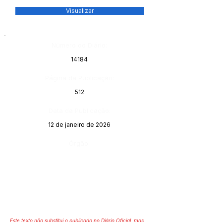
Visualizar
Número do Diário:
14184
Página da Publicação:
512
Data da Publicação:
12 de janeiro de 2026
Órgão:
Este texto não substitui o publicado no Diário Oficial, mas