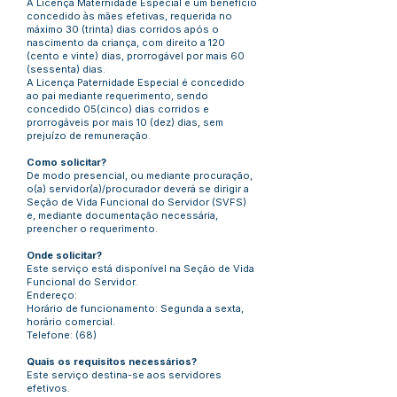
A Licença Maternidade Especial é um benefício
concedido às mães efetivas, requerida no
máximo 30 (trinta) dias corridos após o
nascimento da criança, com direito a 120
(cento e vinte) dias, prorrogável por mais 60
(sessenta) dias.
A Licença Paternidade Especial é concedido
ao pai mediante requerimento, sendo
concedido 05(cinco) dias corridos e
prorrogáveis por mais 10 (dez) dias, sem
prejuízo de remuneração.
Como solicitar?
De modo presencial, ou mediante procuração,
o(a) servidor(a)/procurador deverá se dirigir a
Seção de Vida Funcional do Servidor (SVFS)
e, mediante documentação necessária,
preencher o requerimento.
Onde solicitar?
Este serviço está disponível na Seção de Vida
Funcional do Servidor.
Endereço:
Horário de funcionamento: Segunda a sexta,
horário comercial.
Telefone: (68)
Quais os requisitos necessários?
Este serviço destina-se aos servidores
efetivos.