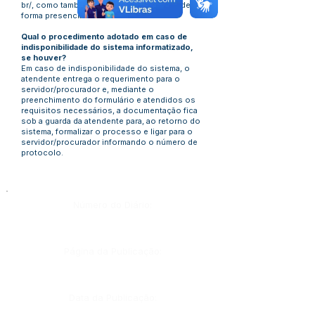
br/,
como também pelo telefone (68) ou de
forma presencial.
Qual o procedimento adotado em caso de
indisponibilidade do sistema informatizado,
se houver?
Em caso de indisponibilidade do sistema, o
atendente entrega o requerimento para o
servidor/procurador e, mediante o
preenchimento do formulário e atendidos os
requisitos necessários, a documentação fica
sob a guarda da atendente para, ao retorno do
sistema, formalizar o processo e ligar para o
servidor/procurador informando o número de
protocolo.
Número do Diário:
Página da Publicação:
Data da Publicação: