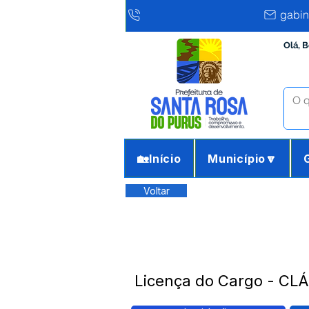
gabin
Olá, 
🏡Início
Município🔽
Voltar
Licença do Cargo - C