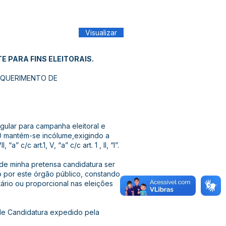
Visualizar
 PARA FINS ELEITORAIS.
REQUERIMENTO DE
egular para campanha eleitoral e
0 mantém-se incólume,exigindo a
c/c art.1, V, “a” c/c art. 1 , II, “I”.
 de minha pretensa candidatura ser
o por este órgão público, constando
tário ou proporcional nas eleições
de Candidatura expedido pela