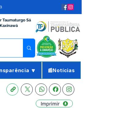
a
ir Taumaturgo Sá
 Kaxinawá
nsparência 🔽
📰Notícias
Imprimir