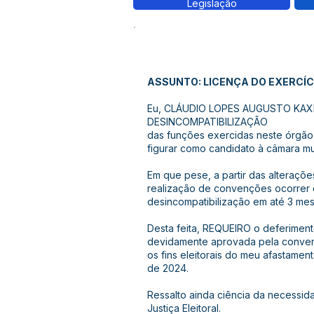
Legislação
ASSUNTO: LICENÇA DO EXERCÍC
Eu, CLÁUDIO LOPES AUGUSTO KAXI
DESINCOMPATIBILIZAÇÃO
das funções exercidas neste órgão
figurar como candidato à câmara mu
Em que pese, a partir das alterações
realização de convenções ocorrer 
desincompatibilização em até 3 meses an
Desta feita, REQUEIRO o deferiment
devidamente aprovada pela convençã
os fins eleitorais do meu afastamen
de 2024.
Ressalto ainda ciência da necessi
Justiça Eleitoral.