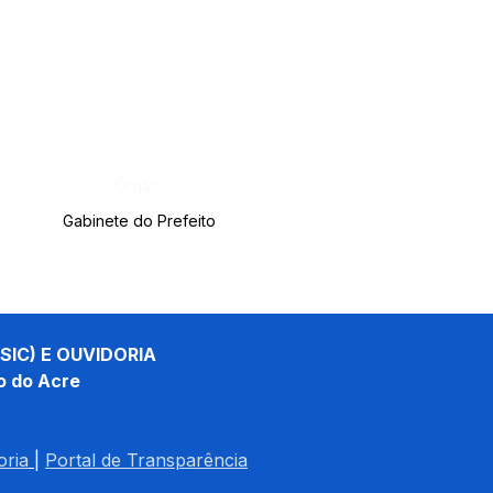
Órgão:
Gabinete do Prefeito
SIC) E OUVIDORIA
o do Acre
oria
| 
Portal de Transparência