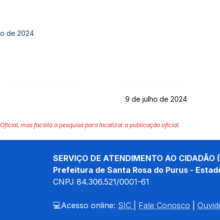
ho de 2024
Página da Publicação:
Data da Publicação:
9 de julho de 2024
Oficial, mas facilita a pesquisa para localizar a publicação oficial.
SERVIÇO DE ATENDIMENTO AO CIDADÃO (
Prefeitura de Santa Rosa do Purus - Estad
CNPJ 
84.306.521/0001-61
💻Acesso online: 
SIC 
| 
Fale Conosco
 | 
Ouvid