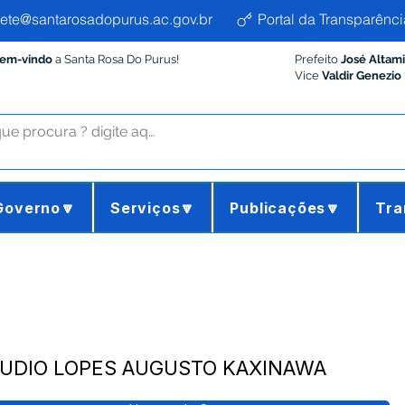
ete@santarosadopurus.ac.gov.br
Portal da Transparênci
Bem-vindo
a Santa Rosa Do Purus!
Prefeito
José Altam
Vice
Valdir Genezio
Governo🔽
Serviços🔽
Publicações🔽
Tra
LÁUDIO LOPES AUGUSTO KAXINAWA