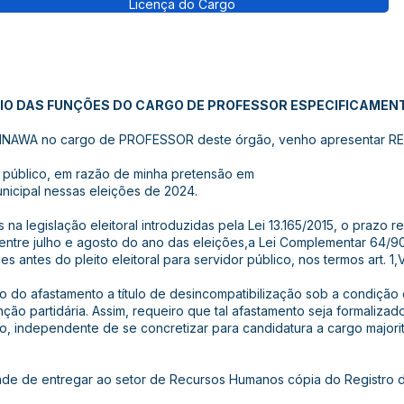
Licença do Cargo
IO DAS FUNÇÕES DO CARGO DE PROFESSOR ESPECIFICAMENTE
NAWA no cargo de PROFESSOR deste órgão, venho apresentar 
 público, em razão de minha pretensão em
nicipal nessas eleições de 2024.
 na legislação eleitoral introduzidas pela Lei 13.165/2015, o prazo r
entre julho e agosto do ano das eleições,a Lei Complementar 64/9
tes do pleito eleitoral para servidor público, nos termos art. 1,VII, “a” 
o do afastamento a título de desincompatibilização sob a condição
o partidária. Assim, requeiro que tal afastamento seja formalizad
to, independente de se concretizar para candidatura a cargo majori
dade de entregar ao setor de Recursos Humanos cópia do Registro 