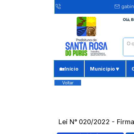
gabin
Olá, 
🏡Início
Município🔽
Voltar
Lei N° 020/2022 - Firm