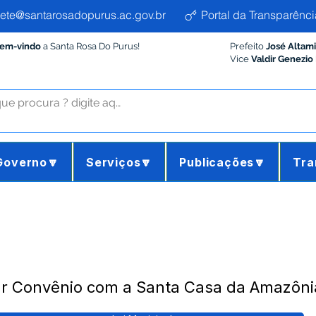
ete@santarosadopurus.ac.gov.br
Portal da Transparênci
Bem-vindo
a Santa Rosa Do Purus!
Prefeito
José Altam
Vice
Valdir Genezio
Governo🔽
Serviços🔽
Publicações🔽
Tra
ar Convênio com a Santa Casa da Amazôni