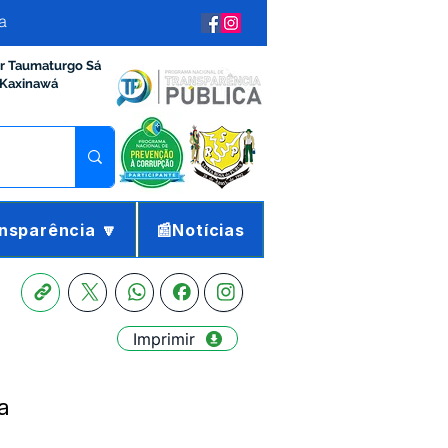
a
ir Taumaturgo Sá
 Kaxinawá
nsparência 🔽
📰Notícias
Imprimir
a