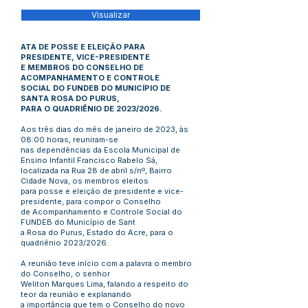
Visualizar
ATA DE POSSE E ELEIÇÃO PARA
PRESIDENTE, VICE-PRESIDENTE
E MEMBROS DO CONSELHO DE
ACOMPANHAMENTO E CONTROLE
SOCIAL DO FUNDEB DO MUNICÍPIO DE
SANTA ROSA DO PURUS,
PARA O QUADRIÊNIO DE 2023/2026.
Aos três dias do mês de janeiro de 2023, às
08:00 horas, reuniram-se
nas dependências da Escola Municipal de
Ensino Infantil Francisco Rabelo Sá,
localizada na Rua 28 de abril s/nº, Bairro
Cidade Nova, os membros eleitos
para posse e eleição de presidente e vice-
presidente, para compor o Conselho
de Acompanhamento e Controle Social do
FUNDEB do Município de Sant
a Rosa do Purus, Estado do Acre, para o
quadriênio 2023/2026.
A reunião teve início com a palavra o membro
do Conselho, o senhor
Weliton Marques Lima, falando a respeito do
teor da reunião e explanando
a importância que tem o Conselho do novo