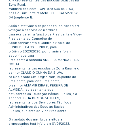
XI - Representantes das Escolas Situadas na
Zona Rural:
Manuare da Costa - CPF
979.536.602-53
,
Kessio Luiz Ferreira Melo - CPF
041.527.082-
04
(suplente 1).
Após a efetivação da posse foi colocado em
votação à escolha de membros
para exercerem a função de Presidente e Vice-
Presidente do Conselho de
Acompanhamento e Controle Social do
FUNDEB – CACS-FUNDEB, para
o Biênio 2023/2026, por unanime foram
escolhidos para
Presidente a senhora ANDREIA MANUARE DA
COSTA
representante das escolas da Zona Rural, e o
senhor CLAUDIO CUNHA DA SILVA,
da Sociedade Civil Organizada, suplente do
Presidente, para Vice Presidente,
o senhor ALTAMIR ISRAEL PEREIRA DE
ALMEIDA, representante dos
estudantes da Educação Básica Publica, e a
senhora ZELIA DE SOUZA TELES,
representante dos Servidores Técnicos
Administrativos das Escolas Básica
Publica, suplente do Vice Presidente.
O mandato dos membros eleitos e
empossados terá início em 01/01/2023,