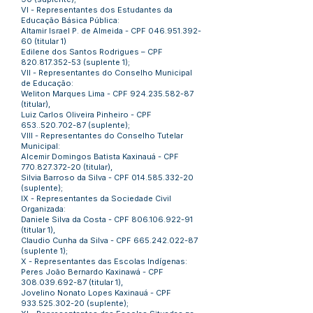
VI - Representantes dos Estudantes da
Educação Básica Pública:
Altamir Israel P. de Almeida - CPF
046.951.392-
60
(titular 1)
Edilene dos Santos Rodrigues – CPF
820.817.352-53
(suplente 1);
VII - Representantes do Conselho Municipal
de Educação:
Weliton Marques Lima - CPF
924.235.582-87
(titular),
Luiz Carlos Oliveira Pinheiro - CPF
653..520.702-87
(suplente);
VIII - Representantes do Conselho Tutelar
Municipal:
Alcemir Domingos Batista Kaxinauá - CPF
770.827.372-20
(titular),
Silvia Barroso da Silva - CPF
014.585.332-20
(suplente);
IX - Representantes da Sociedade Civil
Organizada:
Daniele Silva da Costa - CPF
806.106.922-91
(titular 1),
Claudio Cunha da Silva - CPF
665.242.022-87
(suplente 1);
X - Representantes das Escolas Indígenas:
Peres João Bernardo Kaxinawá - CPF
308.039.692-87
(titular 1),
Jovelino Nonato Lopes Kaxinauá - CPF
933.525.302-20
(suplente);