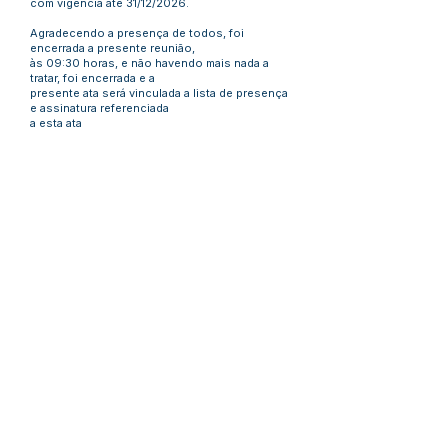
com vigência até 31/12/2026.
Agradecendo a presença de todos, foi
encerrada a presente reunião,
às 09:30 horas, e não havendo mais nada a
tratar, foi encerrada e a
presente ata será vinculada a lista de presença
e assinatura referenciada
a esta ata
Número do Diário:
13544
Página da Publicação:
Data da Publicação:
30 de maio de 2023
Órgão:
Sec. Educação