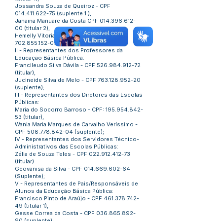
Jossandra Souza de Queiroz - CPF
014.411.622-75
(suplente 1 ),
Janaina Manuare da Costa CPF
014.396.612-
00
(titular 2),
Hemelly Vitoria Lostanaud Chaves - CPF
702.855.152-09
(suplente 2);
II - Representantes dos Professores da
Educação Básica Pública:
Francileudo Silva Dávila - CPF
526.984.912-72
(titular),
Jucineide Silva de Melo - CPF
763.128.952-20
(suplente);
III - Representantes dos Diretores das Escolas
Públicas:
Maria do Socorro Barroso - CPF:
195.954.842-
53
(titular),
Wania Maria Marques de Carvalho Veríssimo -
CPF
508.778.842-04
(suplente);
IV - Representantes dos Servidores Técnico-
Administrativos das Escolas Públicas:
Zélia de Souza Teles - CPF
022.912.412-73
(titular)
Geovanisa da Silva - CPF
014.669.602-64
(Suplente);
V - Representantes de Pais/Responsáveis de
Alunos da Educação Básica Pública:
Francisco Pinto de Araújo - CPF
461.378.742-
49
(titular 1),
Gesse Correa da Costa - CPF
036.865.892-
90
(suplente);