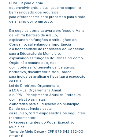
FUNDEB para o bom
desenvolvimento e qualidade no empenho
bem realocado dos recursos
para oferecer ambiente preparado para a rede
de ensino como um todo.
Em seguida com a palavra a professora Maria
de Fátima Barroso de Araújo,
explicando as funções e atribuições do
Conselho, salientando a importância
e a necessidade de renovação do Conselho
para a Educação do Município,
explanando as funções do Conselho como
Órgão não remunerado, mas
com poderes fortemente deliberativos,
normativo, fiscalizador e mobilizador,
para inclusive analisar e fiscalizar a execução
da LDO –
Lei de Diretrizes Orçamentaria,
a LOA – Lei Orçamentaria Anual
e o PPA – Planejamento Anual da Prefeitura
com relação as metas
elaboradas para a Educação do Município.
Dando sequência a pauta
da reunião, foram empossados os seguintes
representantes:
I - Representantes do Poder Executivo
Municipal:
Tayna de Melo Derze - CPF
979.542.332-00
(titular 1),