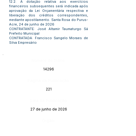
12.2. A dotação relativa aos exercícios
financeiros subsequentes será indicada após
aprovação da Lei Orçamentária respectiva e
liberação dos créditos correspondentes,
mediante apostilamento. Santa Rosa do Purus-
Acre, 24 de junho de 2026
CONTRATANTE: José Altamir Taumaturgo Sá
Prefeito Municipal
CONTRATADA: Francisco Sangelo Moraes de
Silva Empresário
Número do Diário:
14296
Página da Publicação:
221
Data da Publicação:
27 de junho de 2026
Órgão: