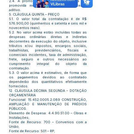
2.4. A prorrogação de contrato deverá ser
promovida mediante celebração de termo
aditivo.
5. CLÁUSULA QUINTA – PREÇO
5.1. O valor total da contratação é de R$
576.900,00 (quinhentos e setenta e seis mil e
novecentos reais).
5.2. No valor acima estão incluídas todas as
despesas ordinárias diretas e indiretas
decorrentes da execução do objeto, inclusive
tributos e/ou impostos, encargos sociais,
trabalhistas, previdenciários, fiscais e
comerciais incidentes, taxa de administração,
frete, seguro e outros necessários ao
cumprimento integral do objeto da
contratação.
5.3. O valor acima é estimativo, de forma que
os pagamentos devidos ao contratado
dependerão dos quantitativos efetivamente
fornecidos.
12. CLÁUSULA DÉCIMA SEGUNDA – DOTAÇÃO
ORÇAMENTÁRIA
Funcional:
15.452.0005.2.089
CONSTRUÇÃO,
AMPLIAÇÃO E MANUTENÇÃO DE PRÉDIOS
PÚBLICOS.
Elemento de Despesa:
4.4.90.51.00
– Obras e
Instalações;
Fonte de Recurso: 700 – Convenios com a
União;
Fonte de Recurso: 501 – RP;