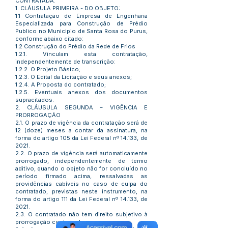
CONTRATADA.
1. CLÁUSULA PRIMEIRA - DO OBJETO:
1.1 Contratação de Empresa de Engenharia
Especializada para Construção de Prédio
Publico no Municipio de Santa Rosa do Purus,
conforme abaixo citado:
1.2 Construção do Prédio da Rede de Frios
1.2.1. Vinculam esta contratação,
independentemente de transcrição:
1.2.2. O Projeto Básico;
1.2.3. O Edital da Licitação e seus anexos;
1.2.4. A Proposta do contratado;
1.2.5. Eventuais anexos dos documentos
supracitados.
2. CLÁUSULA SEGUNDA – VIGÊNCIA E
PRORROGAÇÃO
2.1. O prazo de vigência da contratação será de
12 (doze) meses a contar da assinatura, na
forma do artigo 105 da Lei Federal nº 14.133, de
2021.
2.2. O prazo de vigência será automaticamente
prorrogado, independentemente de termo
aditivo, quando o objeto não for concluído no
período firmado acima, ressalvadas as
providências cabíveis no caso de culpa do
contratado, previstas neste instrumento, na
forma do artigo 111 da Lei Federal nº 14.133, de
2021.
2.3. O contratado não tem direito subjetivo à
prorrogação contratual.