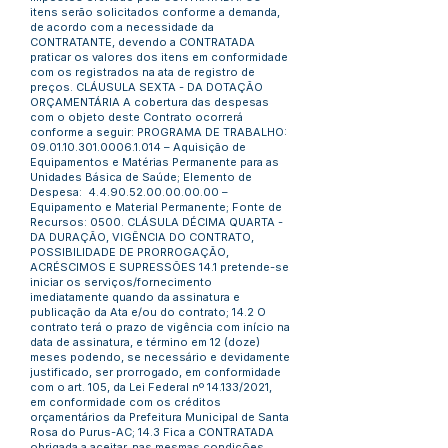
itens serão solicitados conforme a demanda,
de acordo com a necessidade da
CONTRATANTE, devendo a CONTRATADA
praticar os valores dos itens em conformidade
com os registrados na ata de registro de
preços. CLÁUSULA SEXTA - DA DOTAÇÃO
ORÇAMENTÁRIA A cobertura das despesas
com o objeto deste Contrato ocorrerá
conforme a seguir: PROGRAMA DE TRABALHO:
09.01.10.301.0006.1.014
– Aquisição de
Equipamentos e Matérias Permanente para as
Unidades Básica de Saúde; Elemento de
Despesa:
4.4.90.52.00.00.00.00
–
Equipamento e Material Permanente; Fonte de
Recursos: 0500. CLÁSULA DÉCIMA QUARTA -
DA DURAÇÃO, VIGÊNCIA DO CONTRATO,
POSSIBILIDADE DE PRORROGAÇÃO,
ACRÉSCIMOS E SUPRESSÕES 14.1 pretende-se
iniciar os serviços/fornecimento
imediatamente quando da assinatura e
publicação da Ata e/ou do contrato; 14.2 O
contrato terá o prazo de vigência com início na
data de assinatura, e término em 12 (doze)
meses podendo, se necessário e devidamente
justificado, ser prorrogado, em conformidade
com o art. 105, da Lei Federal nº 14.133/2021,
em conformidade com os créditos
orçamentários da Prefeitura Municipal de Santa
Rosa do Purus-AC; 14.3 Fica a CONTRATADA
obrigada a aceitar, nas mesmas condições