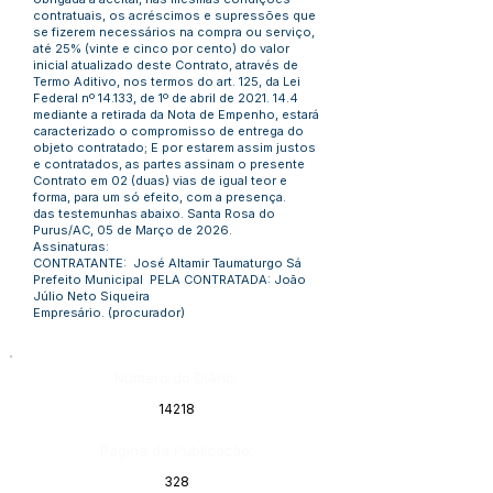
contratuais, os acréscimos e supressões que
se fizerem necessários na compra ou serviço,
até 25% (vinte e cinco por cento) do valor
inicial atualizado deste Contrato, através de
Termo Aditivo, nos termos do art. 125, da Lei
Federal nº 14.133, de 1º de abril de
2021. 14.4
mediante a retirada da Nota de Empenho, estará
caracterizado o compromisso de entrega do
objeto contratado; E por estarem assim justos
e contratados, as partes assinam o presente
Contrato em 02 (duas) vias de igual teor e
forma, para um só efeito, com a presença.
das testemunhas abaixo. Santa Rosa do
Purus/AC, 05 de Março de 2026.
Assinaturas:
CONTRATANTE: José Altamir Taumaturgo Sá
Prefeito Municipal PELA CONTRATADA: João
Júlio Neto Siqueira
Empresário. (procurador)
Número do Diário:
14218
Página da Publicação:
328