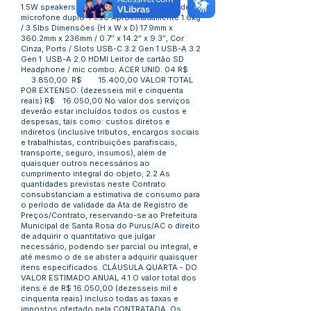
1.5W speakers com Dolby Audio™ Arranjo de
microfone duplo Peso Aproximadamente 1.6kg
/ 3.5lbs Dimensões (H x W x D) 17.9mm x
360.2mm x 236mm / 0.7″ x 14.2″ x 9.3″, Cor
Cinza, Ports / Slots USB-C 3.2 Gen 1 USB-A 3.2
Gen 1 USB-A 2.0 HDMI Leitor de cartão SD
Headphone / mic combo. ACER UNID. 04 R$
3.850,00 R$ 15.400,00 VALOR TOTAL
POR EXTENSO: (dezesseis mil e cinquenta
reais) R$ 16.050,00 No valor dos serviços
deverão estar incluídos todos os custos e
despesas, tais como: custos diretos e
indiretos (inclusive tributos, encargos sociais
e trabalhistas, contribuições parafiscais,
transporte, seguro, insumos), além de
quaisquer outros necessários ao
cumprimento integral do objeto; 2.2 As
quantidades previstas neste Contrato
consubstanciam a estimativa de consumo para
o período de validade da Ata de Registro de
Preços/Contrato, reservando-se ao Prefeitura
Municipal de Santa Rosa do Purus/AC o direito
de adquirir o quantitativo que julgar
necessário, podendo ser parcial ou integral, e
até mesmo o de se abster a adquirir quaisquer
itens especificados. CLÁUSULA QUARTA - DO
VALOR ESTIMADO ANUAL 4.1 O valor total dos
itens é de R$ 16.050,00 (dezesseis mil e
cinquenta reais) incluso todas as taxas e
impostos ofertado pela CONTRATADA. Os