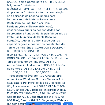
BÁSICO, como Contratante e C R B SIQUEIRA -
ME, como Contratada.
CLÁUSULA PRIMEIRA – DO OBJETO 1.1 O objeto
do presente Contrato é a futura contratação
sob demanda de pessoa jurídica para
fornecimento de Material Permanente
(Mobiliário de Escritório em Geral,
Refrigerações e Eletroeletrônicos),
destinados a suprir as necessidades das
Secretarias e Fundos Municipais Vinculados a
Prefeitura Municipal de Santa Rosa do
Purus/AC, tudo em conformidade com as
especificações e condições constantes do
Termo de Referência. CLÁUSULA SEGUNDA -
DESCRIÇÃO DO OBJETO
ITEM ESPECIFICAÇAO MARCA UNID. QUANT.P/
CONS. VALOR UNT. VALOR TOTAL 8 HD externo
armazenamento de 1TB, porta USB 3.0,
Acessórios incluídos: cabo USB 3.0. Interface
de conexão: USB 3.0 EXBOM UNID. 01 R$
650,00 R$ 650,00 12 Notebook,
Processador móvel até 4,30 GHz Sistema
operacional Windows 11 Home Memoria Até
8GB Bateria Polímero de lítio de 3 células 42
Wh, Armazenamento Até 512GB QLC M.2 PCIe
SSD Graficos AMD Radeon™ Integrada Display
15.6″ HD, TN (1366x768), 220 nits, 45% NTSC,
Camera HD 720p, Conectividade WiFi 6 (2x2
802.11 ax), Bluetooth® 5.0, Segurança, Webcam
HD com obturador de privacidade Audio 2 x