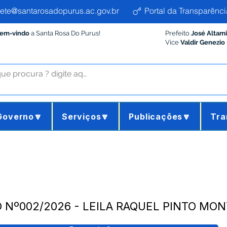
ete@santarosadopurus.ac.gov.br
Portal da Transparênci
Bem-vindo
a Santa Rosa Do Purus!
Prefeito
José Altam
Vice
Valdir Genezio
Governo🔽
Serviços🔽
Publicações🔽
Tra
 Nº002/2026 - LEILA RAQUEL PINTO MON