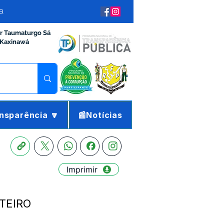
a
ir Taumaturgo Sá
 Kaxinawá
nsparência 🔽
📰Notícias
Imprimir
TEIRO