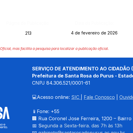
Página da Publicação:
Data da Publicação:
4 de fevereiro de 2026
213
Oficial, mas facilita a pesquisa para localizar a publicação oficial.
SERVIÇO DE ATENDIMENTO AO CIDADÃO (
Prefeitura de Santa Rosa do Purus - Estad
CNPJ 
84.306.521/0001-61
💻Acesso online: 
SIC 
| 
Fale Conosco
 | 
Ouvid
📱Fone: +55 
🏢 
Rua Coronel Jose Ferreira, 1200 – Bairro
📅 S
egunda a Sexta-feira. das 7h às 13h
📧 
gabinete@santarosadopurus.ac.gov.br