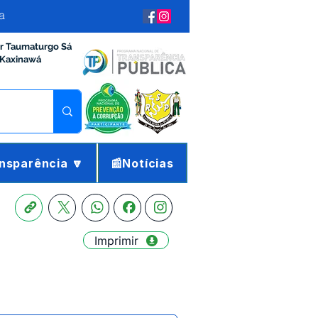
a
ir Taumaturgo Sá
 Kaxinawá
nsparência 🔽
📰Notícias
Imprimir