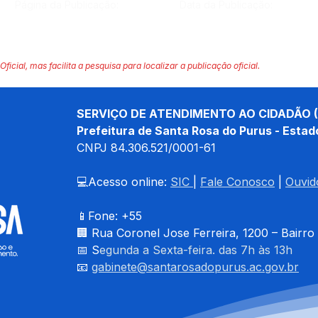
Página da Publicação:
Data da Publicação:
Oficial, mas facilita a pesquisa para localizar a publicação oficial.
SERVIÇO DE ATENDIMENTO AO CIDADÃO (
Prefeitura de Santa Rosa do Purus - Estad
CNPJ 
84.306.521/0001-61
💻Acesso online: 
SIC 
| 
Fale Conosco
 | 
Ouvid
📱Fone: +55 
🏢 
Rua Coronel Jose Ferreira, 1200 – Bairro
📅 S
egunda a Sexta-feira. das 7h às 13h
📧 
gabinete@santarosadopurus.ac.gov.br