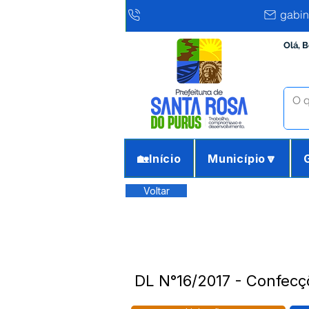
gabin
Olá, 
🏡Início
Município🔽
Voltar
DL N°16/2017 - Confec