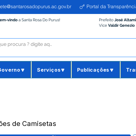
ete@santarosadopurus.ac.gov.br
Portal da Transparênci
Bem-vindo
a Santa Rosa Do Purus!
Prefeito
José Altam
Vice
Valdir Genezio
Governo🔽
Serviços🔽
Publicações🔽
Tra
ções de Camisetas