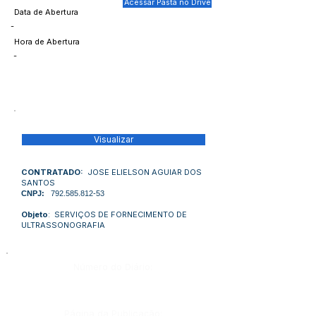
Acessar Pasta no Drive
Data de Abertura
-
Hora de Abertura
-
Visualizar
CONTRATADO:
JOSE ELIELSON AGUIAR DOS
SANTOS
CNPJ:
792.585.812-53
Objeto
: SERVIÇOS DE FORNECIMENTO DE
ULTRASSONOGRAFIA
Número do Diário:
Página da Publicação: