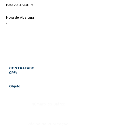
Data de Abertura
-
Hora de Abertura
-
CONTRATADO:
CPF:
Objeto
:
Número do Diário:
Página da Publicação: