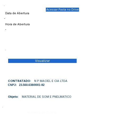
Acessar Pasta no Drive
Data de Abertura
-
Hora de Abertura
-
Visualizar
CONTRATADO:
N P MACIEL E CIA LTDA
CNPJ:
23.560.638
/0001-82
Objeto
: MATERIAL DE SOM E PNELMATICO
Número do Diário: