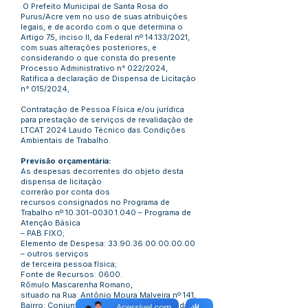
O Prefeito Municipal de Santa Rosa do
Purus/Acre vem no uso de suas atribuições
legais, e de acordo com o que determina o
Artigo 75, inciso II, da Federal nº 14.133/2021,
com suas alterações posteriores, e
considerando o que consta do presente
Processo Administrativo n° 022/2024,
Ratifica a declaração de Dispensa de Licitação
n° 015/2024,
Contratação de Pessoa Física e/ou jurídica
para prestação de serviços de revalidação de
LTCAT 2024 Laudo Técnico das Condições
Ambientais de Trabalho.
Previsão orçamentária:
As despesas decorrentes do objeto desta
dispensa de licitação
correrão por conta dos
recursos consignados no Programa de
Trabalho nº
10.301-0030.1.040
– Programa de
Atenção Básica
– PAB FIXO;
Elemento de Despesa:
33.90.36.00.00.00.00
– outros serviços
de terceira pessoa física;
Fonte de Recursos: 0600.
Rômulo Mascarenha Romano,
situado na Rua: Antônio Moura Malveira nº 141,
Bairro: Conjunto Guiomard Santos, – na cidade