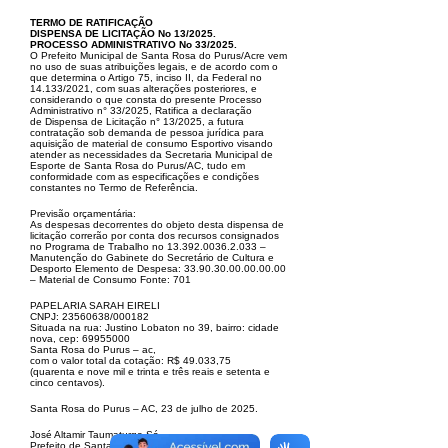
TERMO DE RATIFICAÇÃO
DISPENSA DE LICITAÇÃO No 13/2025.
PROCESSO ADMINISTRATIVO No 33/2025
.
O Prefeito Municipal de Santa Rosa do Purus/Acre vem
no uso de suas atribuições legais, e de acordo com o
que determina o Artigo 75, inciso II, da Federal
no
14.133/2021, com suas alterações posteriores, e
considerando o que consta do presente Processo
Administrativo n° 33/2025, Ratifica a declaração
de
Dispensa de Licitação n° 13/2025, a futura
contratação sob demanda de pessoa jurídica para
aquisição de material de consumo Esportivo visando
atender
as necessidades da Secretaria Municipal de
Esporte de Santa Rosa do Purus/AC, tudo em
conformidade com as especificações e condições
constantes no
Termo de Referência.
Previsão orçamentária:
As despesas decorrentes do objeto desta dispensa de
licitação correrão por conta dos recursos consignados
no
Programa de Trabalho no
13.392.0036.2.033
–
Manutenção do Gabinete do Secretário de Cultura e
Desporto
Elemento de Despesa:
33.90.30.00.00.00.00
– Material de Consumo Fonte: 701
PAPELARIA SARAH EIRELI
CNPJ:
23560638
/000182
Situada na rua: Justino Lobaton no 39, bairro: cidade
nova, cep:
69955000
Santa Rosa do Purus – ac,
com o valor total da cotação: R$ 49.033,75
(quarenta e
nove mil e trinta e três reais e setenta e
cinco centavos).
Santa Rosa do Purus – AC, 23 de julho de 2025.
José Altamir Taumaturgo Sá
Prefeito de Santa Rosa do Purus.