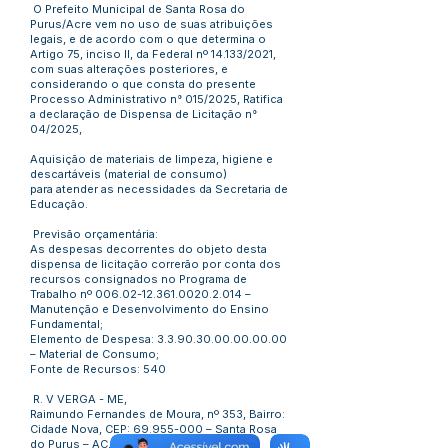
O Prefeito Municipal de Santa Rosa do
Purus/Acre vem no uso de suas atribuições
legais, e de acordo com o que determina o
Artigo 75, inciso II, da Federal nº 14.133/2021,
com suas alterações posteriores, e
considerando o que consta do presente
Processo Administrativo n° 015/2025, Ratifica
a declaração de Dispensa de Licitação n°
04/2025,
Aquisição de materiais de limpeza, higiene e
descartáveis (material de consumo)
para atender as necessidades da Secretaria de
Educação.
Previsão orçamentária:
As despesas decorrentes do objeto desta
dispensa de licitação correrão por conta dos
recursos consignados no Programa de
Trabalho nº
006.02-12.361.0020.2
.014 –
Manutenção e Desenvolvimento do Ensino
Fundamental;
Elemento de Despesa:
3.3.90.30.00.00.00.00
– Material de Consumo;
Fonte de Recursos: 540
R. V VERGA - ME,
Raimundo Fernandes de Moura, nº 353, Bairro:
Cidade Nova, CEP:
69.955-000
– Santa Rosa
do Purus – AC,