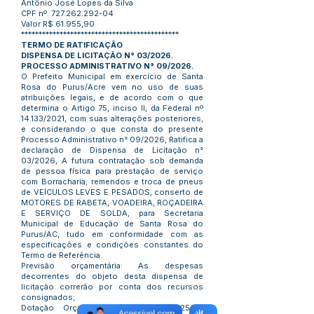
Antônio José Lopes da Silva
CPF nº.
727.262.292-04
Valor R$ 61.955,90
*********************************************
TERMO DE RATIFICAÇÃO
DISPENSA DE LICITAÇÃO N° 03/2026.
PROCESSO ADMINISTRATIVO N° 09/2026.
O Prefeito Municipal em exercício de Santa
Rosa do Purus/Acre vem no uso de suas
atribuições legais, e de acordo com o que
determina o Artigo 75, inciso II, da Federal nº
14.133/2021, com suas alterações posteriores,
e considerando o que consta do presente
Processo Administrativo n° 09/2026, Ratifica a
declaração de Dispensa de Licitação n°
03/2026, A futura contratação sob demanda
de pessoa física para prestação de serviço
com Borracharia; remendos e troca de pneus
de VEÍCULOS LEVES E PESADOS, conserto de
MOTORES DE RABETA, VOADEIRA, ROÇADEIRA
E SERVIÇO DE SOLDA, para Secretaria
Municipal de Educação de Santa Rosa do
Purus/AC, tudo em conformidade com as
especificações e condições constantes do
Termo de Referência.
Previsão orçamentária: As despesas
decorrentes do objeto desta dispensa de
licitação correrão por conta dos recursos
consignados;
Dotação Orçamentária: Exercício 2025 –