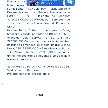
Programa de Trabalho: 12.361.0020.2.014 –
Manutenção e Desenvolvimento do Ensino
Fundamental – FUNDEB 30% – Manutenção e
Desenvolvimento do Ensino Fundamental –
FUNDEB 30 %, – Elemento de Despesa:
33.90.36.00.00.00.00-Outros Serviços de
Terceiros – Pessoa Física; Fonte de Recursos:
0540.
Pessoa Física: Antônio José Lopes da Silva,
brasileira, casada, portador do RG nº. 402535,
expedida pela SSP/AC, e do CPF nº.
727.262.292-04, residente e domiciliar na Rua:
Raimundo Fernandes de Moura, Bairro: Cidade
Nova, CEP: 69955-000 – Santa Rosa do Purus
– AC, Valor Total de R$ 61.955,90 (sessenta e
um mil novecentos e cinquenta e cinco reais e
noventa centavos).
Santa Rosa do Purus – AC, 15 de Maio de 2026.
Valdir Genezio Kaxinawá
Prefeito Municipal em exercício.
Número do Diário:
14268
Página da Publicação: