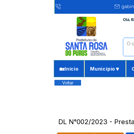
gabin
Olá, 
🏡Início
Município🔽
Voltar
DL N°002/2023 - Presta