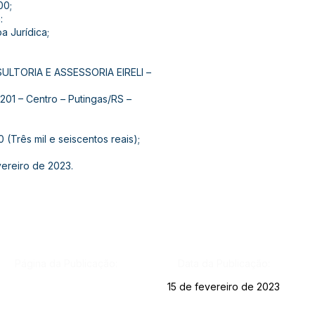
00;
:
a Jurídica;
LTORIA E ASSESSORIA EIRELI –
201 – Centro – Putingas/RS –
 (Três mil e seiscentos reais);
vereiro de 2023.
Página da Publicação:
Data da Publicação:
15 de fevereiro de 2023