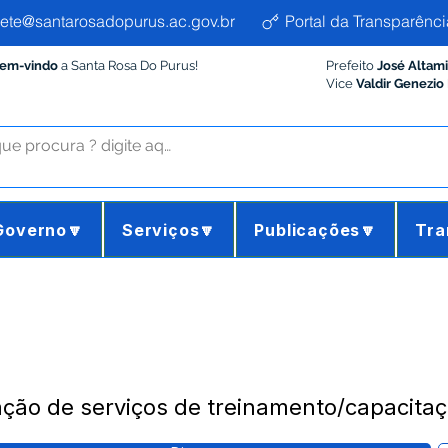
ete@santarosadopurus.ac.gov.br
Portal da Transparênci
Bem-vindo
a Santa Rosa Do Purus!
Prefeito
José Altam
Vice
Valdir Genezio
Governo🔽
Serviços🔽
Publicações🔽
Tra
ção de serviços de treinamento/capacita