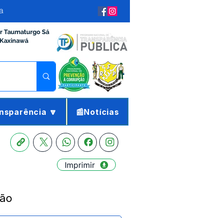
a
ir Taumaturgo Sá
 Kaxinawá
nsparência 🔽
📰Notícias
Imprimir
ção