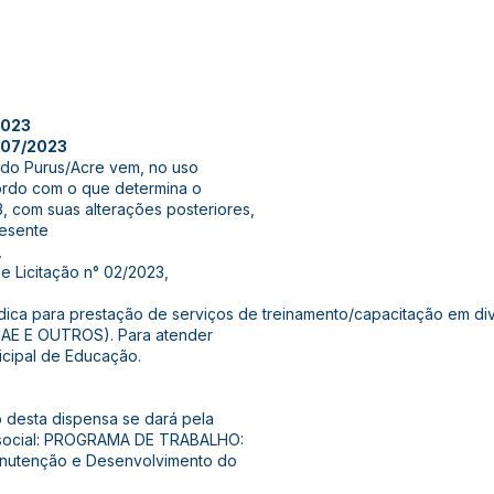
2023
07/2023
 do Purus/Acre vem, no uso
cordo com o que determina o
3, com suas alterações posteriores,
resente
,
e Licitação n° 02/2023,
dica para prestação de serviços de treinamento/capacitação em di
NAE E OUTROS). Para atender
icipal de Educação.
 desta dispensa se dará pela
ia social: PROGRAMA DE TRABALHO:
anutenção e Desenvolvimento do
;