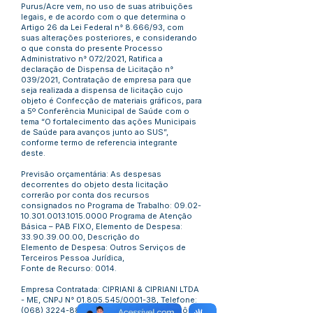
Purus/Acre vem, no uso de suas atribuições
legais, e de acordo com o que determina o
Artigo 26 da Lei Federal n° 8.666/93, com
suas alterações posteriores, e considerando
o que consta do presente Processo
Administrativo n° 072/2021, Ratifica a
declaração de Dispensa de Licitação n°
039/2021, Contratação de empresa para que
seja realizada a dispensa de licitação cujo
objeto é Confecção de materiais gráficos, para
a 5º Conferência Municipal de Saúde com o
tema “O fortalecimento das ações Municipais
de Saúde para avanços junto ao SUS”,
conforme termo de referencia integrante
deste.
Previsão orçamentária: As despesas
decorrentes do objeto desta licitação
correrão por conta dos recursos
consignados no Programa de Trabalho:
09.02-
10.301.0013.1015
.0000 Programa de Atenção
Básica – PAB FIXO, Elemento de Despesa:
33.90.39.00.00
, Descrição do
Elemento de Despesa: Outros Serviços de
Terceiros Pessoa Jurídica,
Fonte de Recurso: 0014.
Empresa Contratada: CIPRIANI & CIPRIANI LTDA
- ME, CNPJ N°
01.805.545
/0001-38, Telefone:
(068) 3224-8888
, situada na Avenida Antônio