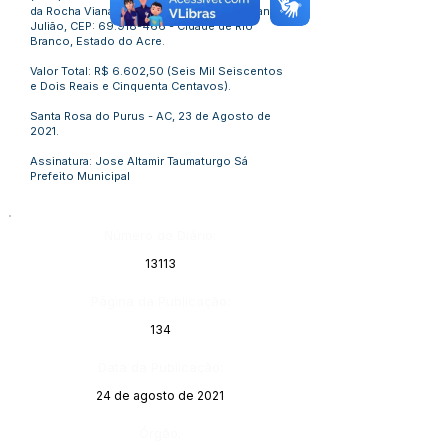
da Rocha Viana, Nº 2020, Bairro Jardim Manoel
Julião, CEP:
69.918-466
- Cidade de Rio
Branco, Estado do Acre.
Valor Total: R$ 6.602,50 (Seis Mil Seiscentos
e Dois Reais e Cinquenta Centavos).
Santa Rosa do Purus - AC, 23 de Agosto de
2021.
Assinatura: Jose Altamir Taumaturgo Sá
Prefeito Municipal
Número do Diário:
13113
Página da Publicação:
134
Data da Publicação:
24 de agosto de 2021
Órgão: