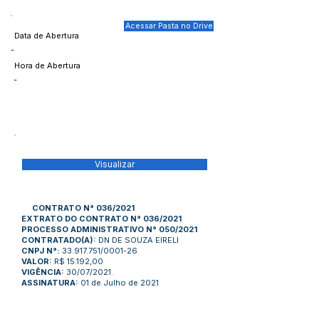
Acessar Pasta no Drive
Data de Abertura
-
Hora de Abertura
-
Visualizar
CONTRATO N° 036/2021
EXTRATO DO CONTRATO N° 036/2021
PROCESSO ADMINISTRATIVO N° 050/2021
CONTRATADO(A):
DN DE SOUZA EIRELI
CNPJ N°:
33.917.751/0001-26
VALOR:
R$ 15.192,00
VIGÊNCIA:
30/07/2021.
ASSINATURA:
01 de Julho de 2021