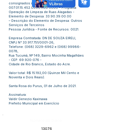
consignados no Programa de Trabalho:
007.01.15.452.0006
.1168.0000 – Programa
Operação de Limpeza de Ruas Alagadas -
Elemento de Despesa:
33.90.39.00.00
– Descrição do Elemento de Despesa: Outros
Serviços de Terceiros
Pessoa Jurídica - Fonte de Recursos: 0021.
Empresa Contratada: DN DE SOUZA EIRELI,
CNPJ N°
33.917.751
/0001-26,
Telefone:
(068) 3229-6962
e
(068) 99986-
0078
,
Rua Tucumá, Nº 149, Bairro Mocinha Magalhães
- CEP.
69.920-076
-
Cidade de Rio Branco, Estado do Acre.
Valor total: R$ 15.192,00 (Quinze Mil Cento e
Noventa e Dois Reais).
Santa Rosa do Purus, 01 de Julho de 2021.
Assinatura:
Valdir Genezio Kaxinawa
Prefeito Municipal em Exercício
Número do Diário:
13076