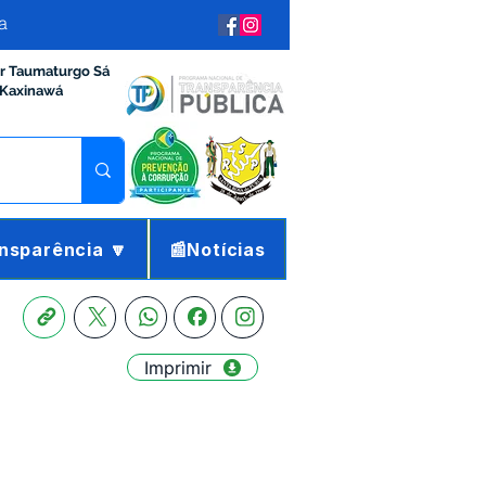
a
ir Taumaturgo Sá
 Kaxinawá
nsparência 🔽
📰Notícias
Imprimir