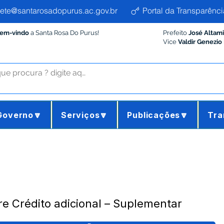
ete@santarosadopurus.ac.gov.br
Portal da Transparênci
Bem-vindo
a Santa Rosa Do Purus!
Prefeito
José Altam
Vice
Valdir Genezio
Governo🔽
Serviços🔽
Publicações🔽
Tra
e Crédito adicional – Suplementar