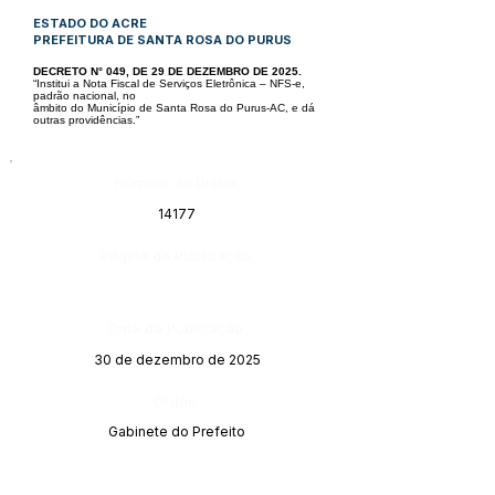
ESTADO DO ACRE
PREFEITURA DE SANTA ROSA DO PURUS
DECRETO N° 049, DE 29 DE DEZEMBRO DE 2025.
“Institui a Nota Fiscal de Serviços Eletrônica – NFS-e,
padrão nacional, no
âmbito do Município de Santa Rosa do Purus-AC, e dá
outras providências.”
Número do Diário:
14177
Página da Publicação:
Data da Publicação:
30 de dezembro de 2025
Órgão:
Gabinete do Prefeito