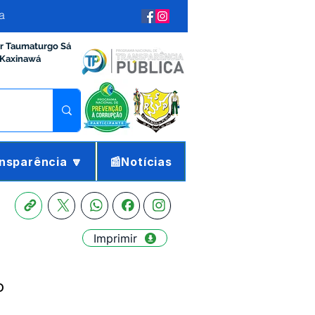
a
ir Taumaturgo Sá
 Kaxinawá
nsparência 🔽
📰Notícias
Imprimir
o