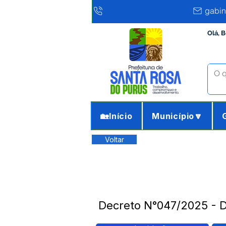
gabin
Olá, 
🏡Início
Município🔽
Voltar
Decreto N°047/2025 - D