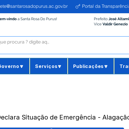
ete@santarosadopurus.ac.gov.br
Portal da Transparênci
Bem-vindo
a Santa Rosa Do Purus!
Prefeito
José Altam
Vice
Valdir Genezio
Governo🔽
Serviços🔽
Publicações🔽
Tra
eclara Situação de Emergência - Alagaçã