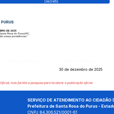
Decreto
O PURUS
BRO DE 2025
 Santa Rosa do Purus/AC,
á outras providências’’.
Página da Publicação:
Data da Publicação:
30 de dezembro de 2025
Oficial, mas facilita a pesquisa para localizar a publicação oficial.
SERVIÇO DE ATENDIMENTO AO CIDADÃO (
Prefeitura de Santa Rosa do Purus - Estad
CNPJ 
84.306.521/0001-61