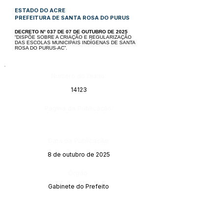
ESTADO DO ACRE
PREFEITURA DE SANTA ROSA DO PURUS
DECRETO N° 037 DE 07 DE OUTUBRO DE 2025
“DISPÕE SOBRE A CRIAÇÃO E REGULARIZAÇÃO
DAS ESCOLAS MUNICIPAIS INDÍGENAS DE SANTA
ROSA DO PURUS-AC”.
Número do Diário:
14123
Página da Publicação:
Data da Publicação:
8 de outubro de 2025
Órgão:
Gabinete do Prefeito