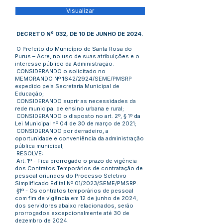
Visualizar
DECRETO Nº 032, DE 10 DE JUNHO DE 2024.
O Prefeito do Município de Santa Rosa do
Purus – Acre, no uso de suas atribuições e o
interesse público da Administração.
CONSIDERANDO o solicitado no
MEMORANDO Nº 1642/2924/SEME/PMSRP
expedido pela Secretaria Municipal de
Educação;
CONSIDERANDO suprir as necessidades da
rede municipal de ensino urbana e rural;
CONSIDERANDO o disposto no art. 2º, § 1º da
Lei Municipal nº 04 de 30 de março de 2021;
CONSIDERANDO por derradeiro, a
oportunidade e conveniência da administração
pública municipal;
RESOLVE:
Art. 1º - Fica prorrogado o prazo de vigência
dos Contratos Temporários de contratação de
pessoal oriundos do Processo Seletivo
Simplificado Edital Nº 01/2023/SEME/PMSRP.
§1º - Os contratos temporários de pessoal
com fim de vigência em 12 de junho de 2024,
dos servidores abaixo relacionados, serão
prorrogados excepcionalmente até 30 de
dezembro de 2024.