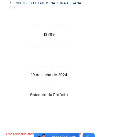
SERVIDORES LOTADOS NA ZONA URBANA
{...}
Número do Diário:
13799
Página da Publicação:
Data da Publicação:
19 de junho de 2024
Órgão:
Gabinete do Prefeito
Este texto não substitui o publicado no Diário Oficial, mas