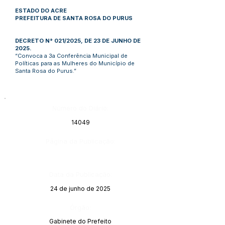
ESTADO DO ACRE
PREFEITURA DE SANTA ROSA DO PURUS
DECRETO N° 021/2025, DE 23 DE JUNHO DE
2025.
“Convoca a 3a Conferência Municipal de
Políticas para as Mulheres do Município de
Santa Rosa do Purus.”
Número do Diário:
14049
Página da Publicação:
Data da Publicação:
24 de junho de 2025
Órgão:
Gabinete do Prefeito