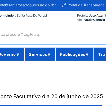
ete@santarosadopurus.ac.gov.br
Portal da Transparênci
Bem-vindo
a Santa Rosa Do Purus!
Prefeito
José Altam
Vice
Valdir Genezio
Governo🔽
Serviços🔽
Publicações🔽
Tra
onto Facultativo dia 20 de junho de 2025