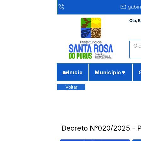
gabin
Olá, 
🏡Início
Município🔽
Voltar
Decreto N°020/2025 - P