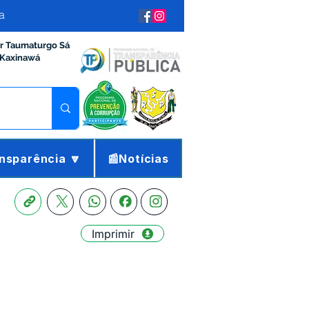
a
ir Taumaturgo Sá
 Kaxinawá
nsparência 🔽
📰Notícias
Imprimir