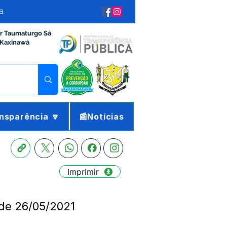
a
ir Taumaturgo Sá
 Kaxinawá
nsparência 🔽
📰Notícias
Imprimir
 de 26/05/2021