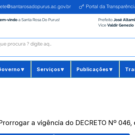
ete@santarosadopurus.ac.gov.br
Portal da Transparênci
Bem-vindo
a Santa Rosa Do Purus!
Prefeito
José Altam
Vice
Valdir Genezio
Governo🔽
Serviços🔽
Publicações🔽
Tra
Prorrogar a vigência do DECRETO Nº 046,