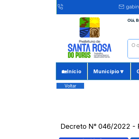
gabin
Olá, 
🏡Início
Município🔽
Voltar
Decreto N° 046/2022 - 