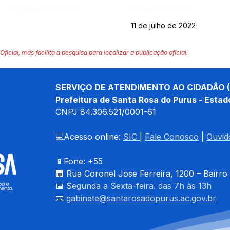
Página da Publicação:
Data da Publicação:
11 de julho de 2022
Oficial, mas facilita a pesquisa para localizar a publicação oficial.
SERVIÇO DE ATENDIMENTO AO CIDADÃO (
Prefeitura de Santa Rosa do Purus - Estad
CNPJ 
84.306.521/0001-61
💻Acesso online: 
SIC 
| 
Fale Conosco
 | 
Ouvid
📱Fone: +55 
🏢 
Rua Coronel Jose Ferreira, 1200 – Bairro
📅 S
egunda a Sexta-feira. das 7h às 13h
📧 
gabinete@santarosadopurus.ac.gov.br