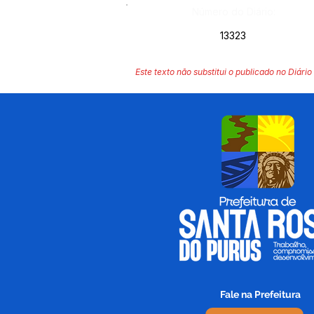
Número do Diário:
13323
Este texto não substitui o publicado no Diário 
Fale na Prefeitura