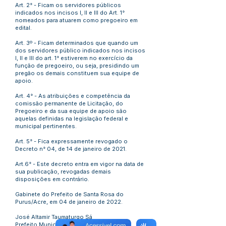
Art. 2° - Ficam os servidores públicos
indicados nos incisos I, II e III do Art. 1°
nomeados para atuarem como pregoeiro em
edital.
Art. 3º - Ficam determinados que quando um
dos servidores público indicados nos incisos
I, II e III do art. 1° estiverem no exercício da
função de pregoeiro, ou seja, presidindo um
pregão os demais constituem sua equipe de
apoio.
Art. 4° - As atribuições e competência da
comissão permanente de Licitação, do
Pregoeiro e da sua equipe de apoio são
aquelas definidas na legislação federal e
municipal pertinentes.
Art. 5° - Fica expressamente revogado o
Decreto n° 04, de 14 de janeiro de 2021.
Art.6° - Este decreto entra em vigor na data de
sua publicação, revogadas demais
disposições em contrário.
Gabinete do Prefeito de Santa Rosa do
Purus/Acre, em 04 de janeiro de 2022.
José Altamir Taumaturgo Sá
Prefeito Municipal