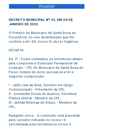
Visualizar
DECRETO MUNICIPAL Nº 01, EM 04 DE
JANEIRO DE 2022
O Prefeito do Município de Santa Rosa do
Purus/Acre, no uso da atribuição que lhe
confere o art. 66, inciso IV, da Lei Orgânica;
DECRETA:
Art. 1º - Ficam nomeados os servidores abaixo
para comporem a Comissão Permanente de
Licitação - CPL do Município de Santa Rosa do
Purus, Estado do Acre, que passa a ter a
seguinte composição:
I - Jaife Lima da Silva, Servidor em Cargo
Comissionado - Presidente da CPL;
II- Jossandra Souza de Queiroz, Servidora
Pública efetiva - Membro da CPL;
III- Janilda Nóbrega de Araújo - Membro da
CPL;
Parágrafo único - A comissão será presidida
pelo servidor indicado no inciso I e
secretariada pela servidora no inciso II.