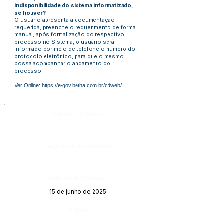
indisponibilidade do sistema informatizado,
se houver?
O usuário apresenta a documentação
requerida, preenche o requerimento de forma
manual, após formalização do respectivo
processo no Sistema, o usuário será
informado por meio de telefone o número do
protocolo eletrônico, para que o mesmo
possa acompanhar o andamento do
processo.
Ver Online:
https://e-gov.betha.com.br/cdweb/
Número do Diário:
Página da Publicação:
Data da Publicação:
15 de junho de 2025
Órgão: