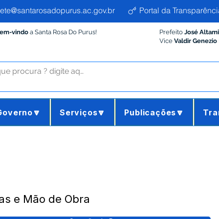
ete@santarosadopurus.ac.gov.br
Portal da Transparênci
Bem-vindo
a Santa Rosa Do Purus!
Prefeito
José Altam
Vice
Valdir Genezio
Governo🔽
Serviços🔽
Publicações🔽
Tra
as e Mão de Obra