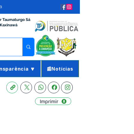
a
ir Taumaturgo Sá
 Kaxinawá
nsparência 🔽
📰Notícias
Imprimir