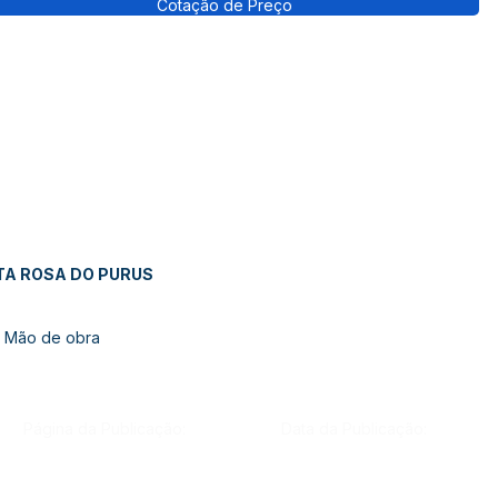
Cotação de Preço
TA ROSA DO PURUS
 Mão de obra
Página da Publicação:
Data da Publicação: