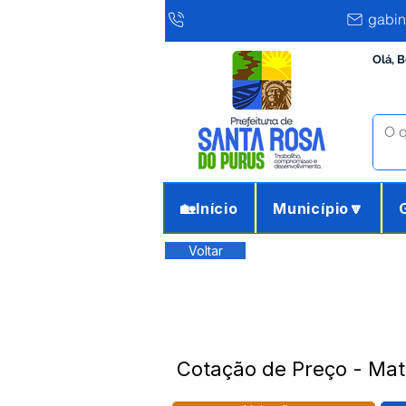
gabin
Olá, 
🏡Início
Município🔽
Voltar
Cotação de Preço - Mat