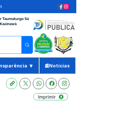
a
ir Taumaturgo Sá
 Kaxinawá
nsparência 🔽
📰Notícias
Imprimir