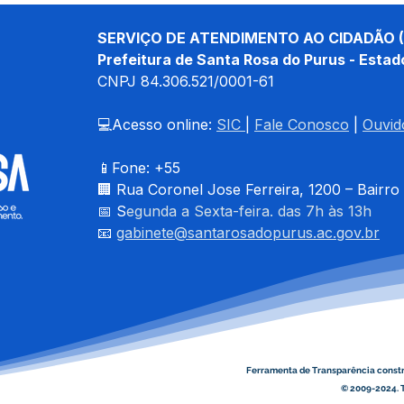
SERVIÇO DE ATENDIMENTO AO CIDADÃO (
Prefeitura de Santa Rosa do Purus - Estad
CNPJ 
84.306.521/0001-61
💻Acesso online: 
SIC 
| 
Fale Conosco
 | 
Ouvid
📱Fone: +55 
🏢 
Rua Coronel Jose Ferreira, 1200 – Bairro
📅 S
egunda a Sexta-feira. das 7h às 13h
📧 
gabinete@santarosadopurus.ac.gov.br
Ferramenta de Transparência const
© 2009-2024. T