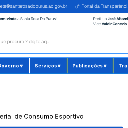
ete@santarosadopurus.ac.gov.br
Portal da Transparênci
Bem-vindo
a Santa Rosa Do Purus!
Prefeito
José Altam
Vice
Valdir Genezio
Governo🔽
Serviços🔽
Publicações🔽
Tra
erial de Consumo Esportivo