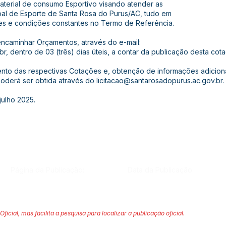
material de consumo Esportivo visando atender as
pal de Esporte de Santa Rosa do Purus/AC, tudo em
s e condições constantes no Termo de Referência.
ncaminhar Orçamentos, através do e-mail:
br
, dentro de 03 (três) dias úteis, a contar da publicação desta cot
to das respectivas Cotações e, obtenção de informações adicion
poderá ser obtida através do
licitacao@santarosadopurus.ac.gov.br
.
ulho 2025.
Página da Publicação:
Data da Publicação:
Oficial, mas facilita a pesquisa para localizar a publicação oficial.