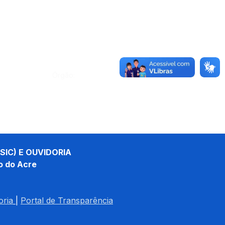
Órgão:
SIC) E OUVIDORIA
o do Acre
oria
| 
Portal de Transparência