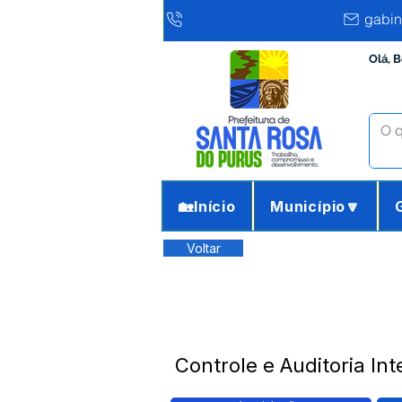
gabin
Olá, 
🏡Início
Município🔽
Voltar
Controle e Auditoria In