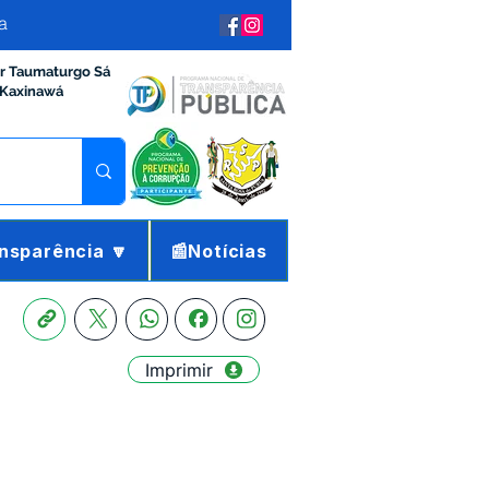
a
ir Taumaturgo Sá
 Kaxinawá
nsparência 🔽
📰Notícias
Imprimir