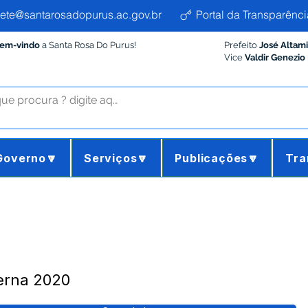
ete@santarosadopurus.ac.gov.br
Portal da Transparênci
Bem-vindo
a Santa Rosa Do Purus!
Prefeito
José Altam
Vice
Valdir Genezio
Governo🔽
Serviços🔽
Publicações🔽
Tra
terna 2020