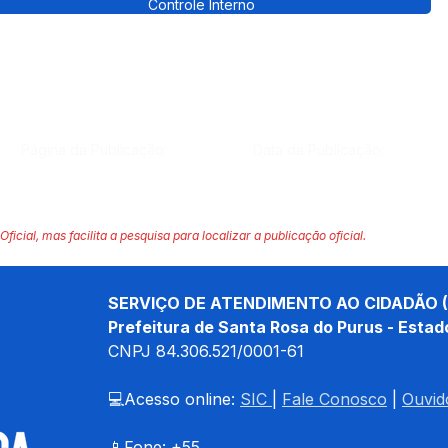
Controle Interno
Página da Publicação:
Data da Publicação:
Oficial, mas facilita a pesquisa para localizar a publicação oficial.
SERVIÇO DE ATENDIMENTO AO CIDADÃO (
Prefeitura de Santa Rosa do Purus - Estad
CNPJ 
84.306.521/0001-61
💻Acesso online: 
SIC 
| 
Fale Conosco
 | 
Ouvid
📱Fone: +55 