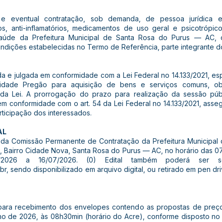
 e eventual contratação, sob demanda, de pessoa jurídica e
cos, anti-inflamatórios, medicamentos de uso geral e psicotrópi
úde da Prefeitura Municipal de Santa Rosa do Purus — AC, c
ndições estabelecidas no Termo de Referência, parte integrante do
da e julgada em conformidade com a Lei Federal no 14.133/2021, e
idade Pregão para aquisição de bens e serviços comuns, obs
rida Lei. A prorrogação do prazo para realização da sessão púb
em conformidade com o art. 54 da Lei Federal no 14.133/2021, ass
ticipação dos interessados.
AL
a da Comissão Permanente de Contratação da Prefeitura Municipal 
0, Bairro Cidade Nova, Santa Rosa do Purus — AC, no horário das 
/2026 a 16/07/2026. (0) Edital também poderá ser so
br, sendo disponibilizado em arquivo digital, ou retirado em pen d
 para recebimento dos envelopes contendo as propostas de preço
lho de 2026, às 08h30min (horário do Acre), conforme disposto no