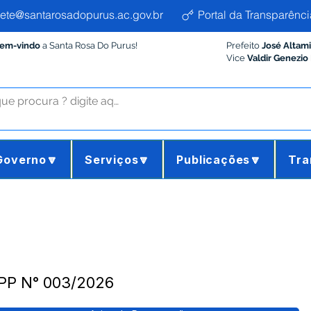
ete@santarosadopurus.ac.gov.br
Portal da Transparênci
Bem-vindo
a Santa Rosa Do Purus!
Prefeito
José Altam
Vice
Valdir Genezio
Governo🔽
Serviços🔽
Publicações🔽
Tra
 PP N° 003/2026