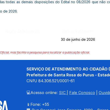
das todas as demais disposições do Edital no 08/2026 que não co
ho de 2026.
Página da Publicação:
Data da Publicação:
30 de junho de 2026
Oficial, mas facilita a pesquisa para localizar a publicação oficial.
SERVIÇO DE ATENDIMENTO AO CIDADÃO (
Prefeitura de Santa Rosa do Purus - Estad
CNPJ 
84.306.521/0001-61
💻Acesso online: 
SIC 
| 
Fale Conosco
 | 
Ouvid
📱Fone: +55 