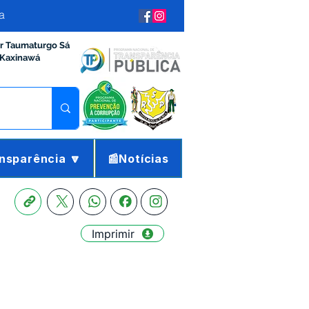
a
ir Taumaturgo Sá
 Kaxinawá
nsparência 🔽
📰Notícias
Imprimir