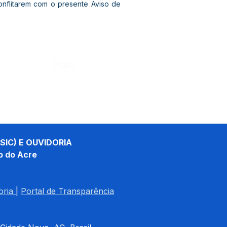
nflitarem com o presente Aviso de
Órgão:
SIC) E OUVIDORIA
o do Acre
oria
| 
Portal de Transparência