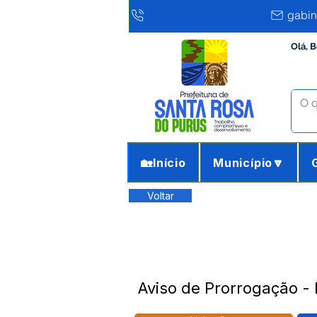
gabin
Olá, 
🏡Início
Município🔽
Voltar
Aviso de Prorrogação -