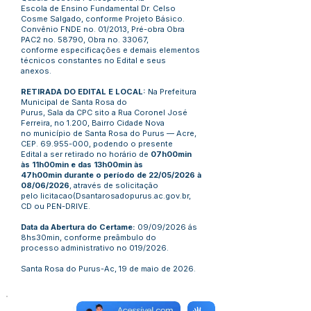
Escola de Ensino Fundamental Dr. Celso
Cosme Salgado, conforme Projeto Básico.
Convênio FNDE no. 01/2013, Pré-obra Obra
PAC2 no. 58790, Obra no. 33067,
conforme especificações e demais elementos
técnicos constantes no Edital e seus
anexos.
RETIRADA DO EDITAL E LOCAL:
Na Prefeitura
Municipal de Santa Rosa do
Purus, Sala da CPC sito a Rua Coronel José
Ferreira, no 1.200, Bairro Cidade Nova
no município de Santa Rosa do Purus — Acre,
CEP.
69.955-000
, podendo o presente
Edital a ser retirado no horário de
07h00min
às 11h00min e das 13h00min às
47h00min durante o período de 22/05/2026 à
08/06/2026
, através de solicitação
pelo licitacao(Dsantarosadopurus.ac.gov.br,
CD ou PEN-DRIVE.
Data da Abertura do Certame:
09/09/2026 ás
8hs30min, conforme preâmbulo do
processo administrativo no 019/2026.
Santa Rosa do Purus-Ac, 19 de maio de 2026.
Número do Diário: