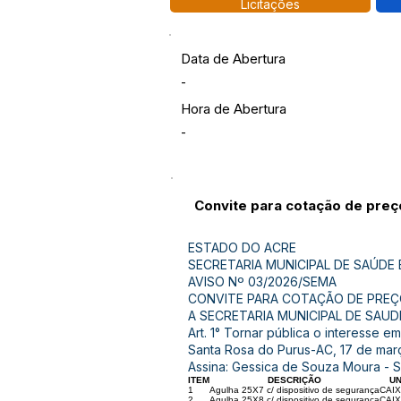
Licitações
Data de Abertura
-
Hora de Abertura
-
Convite para cotação de preç
ESTADO DO ACRE
SECRETARIA MUNICIPAL DE SAÚDE
AVISO Nº 03/2026/SEMA
CONVITE PARA COTAÇÃO DE PRE
A SECRETARIA MUNICIPAL DE SAUD
Art. 1° Tornar pública o interesse e
Santa Rosa do Purus-AC, 17 de mar
Assina: Gessica de Souza Moura - 
ITEM
DESCRIÇÃO
UN
1
Agulha 25X7 c/ dispositivo de segurança
CAI
2
Agulha 25X8 c/ dispositivo de segurança
CAI