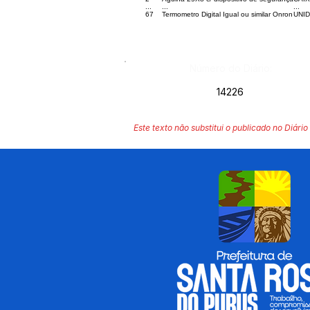
...
...
...
67
Termometro Digital Igual ou similar Onron
UNI
Número do Diário:
14226
Este texto não substitui o publicado no Diário 