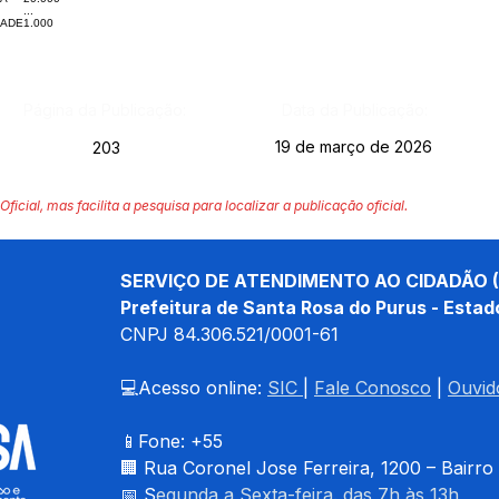
...
DADE
1.000
Página da Publicação:
Data da Publicação:
19 de março de 2026
203
Oficial, mas facilita a pesquisa para localizar a publicação oficial.
SERVIÇO DE ATENDIMENTO AO CIDADÃO (
Prefeitura de Santa Rosa do Purus - Estad
CNPJ 
84.306.521/0001-61
💻Acesso online: 
SIC 
| 
Fale Conosco
 | 
Ouvid
📱Fone: +55 
🏢 
Rua Coronel Jose Ferreira, 1200 – Bairro
📅 S
egunda a Sexta-feira. das 7h às 13h