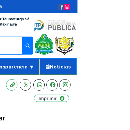
a
ir Taumaturgo Sá
 Kaxinawá
nsparência 🔽
📰Notícias
Imprimir
ar