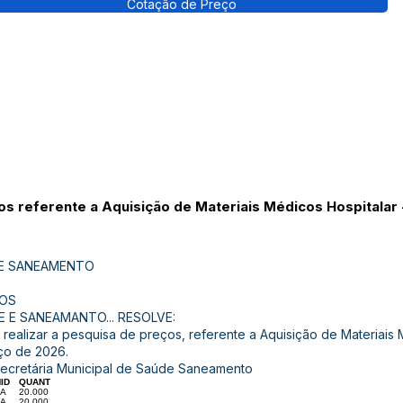
Cotação de Preço
os referente a Aquisição de Materiais Médicos Hospitalar
 E SANEAMENTO
ÇOS
E E SANEAMANTO... RESOLVE:
m realizar a pesquisa de preços, referente a Aquisição de Materiais 
ço de 2026.
Secretária Municipal de Saúde Saneamento
ID
QUANT
XA
20.000
XA
20.000