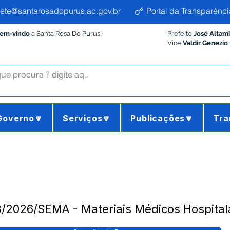
ete@santarosadopurus.ac.gov.br
Portal da Transparênci
Bem-vindo
a Santa Rosa Do Purus!
Prefeito
José Altam
Vice
Valdir Genezio
Governo🔽
Serviços🔽
Publicações🔽
Tra
/2026/SEMA - Materiais Médicos Hospital