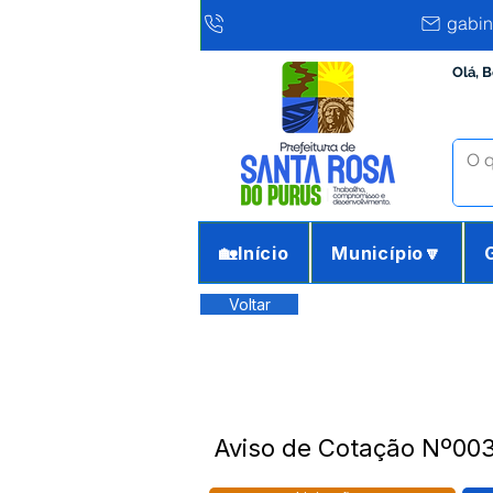
gabin
Olá, 
🏡Início
Município🔽
Voltar
Aviso de Cotação Nº003