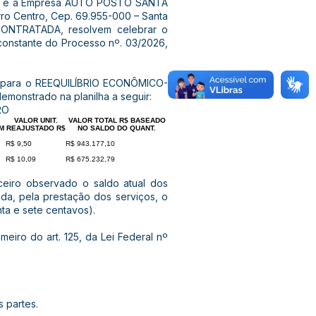
Sá... e a Empresa AUTO POSTO SANTA
o Centro, Cep. 69.955-000 – Santa
 CONTRATADA, resolvem celebrar o
 constante do Processo nº. 03/2026,
6, para o REEQUILÍBRIO ECONÔMICO-
emonstrado na planilha a seguir:
RO
VALOR UNIT.
VALOR TOTAL R$ BASEADO
M
REAJUSTADO R$
NO SALDO DO QUANT.
R$ 9,50
R$ 943.177,10
R$ 10,09
R$ 675.232,79
ceiro observado o saldo atual dos
ada, pela prestação dos serviços, o
nta e sete centavos).
eiro do art. 125, da Lei Federal nº
s partes.