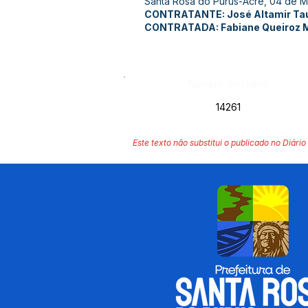
Santa Rosa do Purus-Acre, 04 de M
CONTRATANTE: José Altamir Taum
CONTRATADA: Fabiane Queiroz M
Número do Diário:
14261
Este texto não substitui o publicado no Diário 