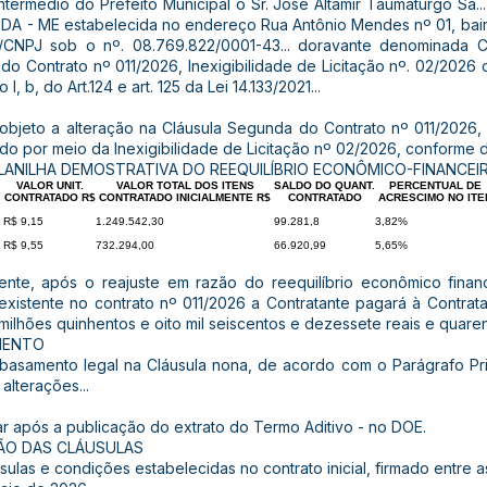
 intermédio do Prefeito Municipal o Sr. José Altamir Taumaturgo 
- ME estabelecida no endereço Rua Antônio Mendes nº 01, bairr
F/CNPJ sob o nº. 08.769.822/0001-43... doravante denominada
 do Contrato nº 011/2026, Inexigibilidade de Licitação nº. 02/2026
I, b, do Art.124 e art. 125 da Lei 14.133/2021...
 objeto a alteração na Cláusula Segunda do Contrato nº 011/202
do por meio da Inexigibilidade de Licitação nº 02/2026, conforme d
LANILHA DEMOSTRATIVA DO REEQUILÍBRIO ECONÔMICO-FINANCEI
VALOR UNIT.
VALOR TOTAL DOS ITENS
SALDO DO QUANT.
PERCENTUAL DE
CONTRATADO R$
CONTRATADO INICIALMENTE R$
CONTRATADO
ACRESCIMO NO ITE
R$ 9,15
1.249.542,30
99.281,8
3,82%
R$ 9,55
732.294,00
66.920,99
5,65%
mente, após o reajuste em razão do reequilíbrio econômico finan
 existente no contrato nº 011/2026 a Contratante pagará à Contrat
s milhões quinhentos e oito mil seiscentos e dezessete reais e quare
MENTO
mbasamento legal na Cláusula nona, de acordo com o Parágrafo Prim
 alterações...
ar após a publicação do extrato do Termo Aditivo - no DOE.
ÇÃO DAS CLÁUSULAS
usulas e condições estabelecidas no contrato inicial, firmado entre a