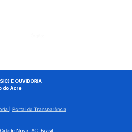
Órgão:
SIC) E OUVIDORIA
o do Acre
oria
| 
Portal de Transparência
 Cidade Nova, AC, Brasil