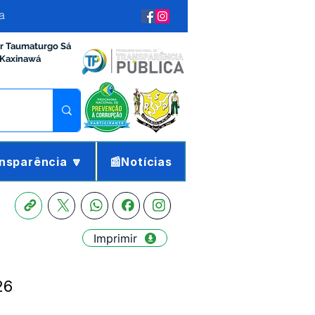
a
ir Taumaturgo Sá
 Kaxinawá
nsparência 🔽
📰Notícias
Imprimir
26