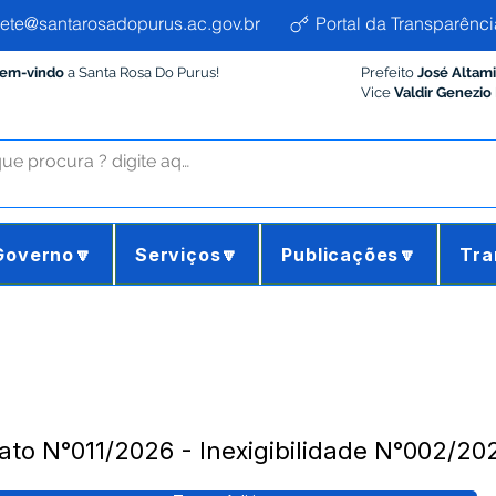
ete@santarosadopurus.ac.gov.br
Portal da Transparênci
Bem-vindo
a Santa Rosa Do Purus!
Prefeito
José Altam
Vice
Valdir Genezio
Governo🔽
Serviços🔽
Publicações🔽
Tra
rato N°011/2026 - Inexigibilidade N°002/20