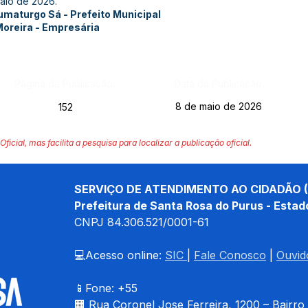
aio de 2026.
aturgo Sá - Prefeito Municipal
oreira - Empresária
Página da Publicação:
Data da Publicação:
8 de maio de 2026
152
Oficial, mas facilita a pesquisa para localizar a publicação oficial.
SERVIÇO DE ATENDIMENTO AO CIDADÃO (
Prefeitura de Santa Rosa do Purus - Estad
CNPJ 
84.306.521/0001-61
💻Acesso online: 
SIC 
| 
Fale Conosco
 | 
Ouvid
📱Fone: +55 
🏢 
Rua Coronel Jose Ferreira, 1200 – Bairro