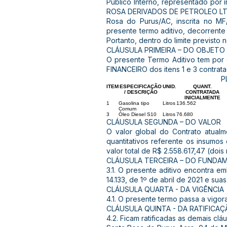
Público Interno, representado por
ROSA DERIVADOS DE PETROLEO LTDA 
Rosa do Purus/AC, inscrita no M
presente termo aditivo, decorrente
Portanto, dentro do limite previsto no 
CLÁUSULA PRIMEIRA – DO OBJETO
O presente Termo Aditivo tem por
FINANCEIRO dos itens 1 e 3 contrata
P
ITEM
ESPECIFICAÇÃO
UNID.
QUANT.
/ DESCRIÇÃO
CONTRATADA
INICIALMENTE
1
Gasolina tipo
Litros
136.562
Comum
3
Óleo Diesel S10
Litros
76.680
CLÁUSULA SEGUNDA – DO VALOR
O valor global do Contrato atual
quantitativos referente os insumos
valor total de R$ 2.558.617,47 (doi
CLÁUSULA TERCEIRA – DO FUNDA
3.1. O presente aditivo encontra e
14.133, de 1º de abril de 2021 e suas
CLÁUSULA QUARTA - DA VIGÊNCIA
4.1. O presente termo passa a vigor
CLÁUSULA QUINTA - DA RATIFICA
4.2. Ficam ratificadas as demais clá