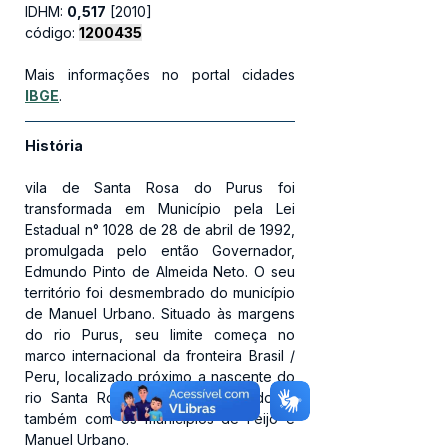
IDHM: 
0,517
 [2010]
código: 
1200435
Mais informações no portal cidades 
IBGE
.
História
vila de Santa Rosa do Purus foi 
transformada em Município pela Lei 
Estadual n° 1028 de 28 de abril de 1992, 
promulgada pelo então Governador, 
Edmundo Pinto de Almeida Neto. O seu 
território foi desmembrado do município 
de Manuel Urbano. Situado às margens 
do rio Purus, seu limite começa no 
marco internacional da fronteira Brasil / 
Peru, localizado próximo a nascente do 
rio Santa Rosa do Purus, limitando-se 
também com os municípios de Feijó e 
Manuel Urbano.