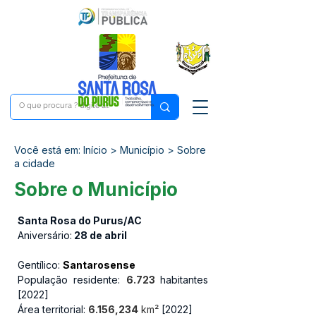
Você está em: Início > Município > Sobre
a cidade
Sobre o Município
Santa Rosa do Purus/AC
Aniversário:
 28 de abril
Gentílico:
S
antarosense
População residente: 
6.723
habitantes 
[2022]
Área territorial: 
6.156,234
 km²
 [2022]