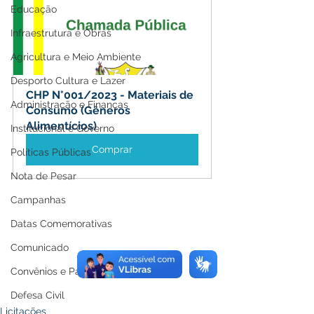
Educação
Infraestrutura e Obras
Agricultura e Meio Ambiente
Desporto Cultura e Lazer
CHP N°001/2023 - Materiais de 
Administração e Finanças
Consumo (Gêneros 
Alimentícios)
Institucional e Governo
Comprar
Políticas Públicas
Nota de Pesar
Campanhas
Datas Comemorativas
Comunicado
Convênios e Parcerias
Defesa Civil
Licitações