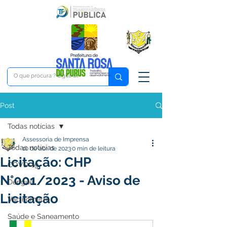
Post
Todas notícias
Assessoria de Imprensa
Todas notícias
10 de abr. de 2023
0 min de leitura
Licitação: CHP
COVD-19
N°001/2023 - Aviso de
Dengue
Licitação
Vacinômetro
Saúde e Saneamento