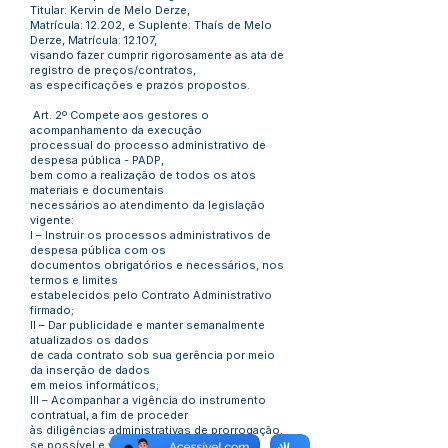
Titular: Kervin de Melo Derze,
Matrícula: 12.202, e Suplente: Thaís de Melo
Derze, Matrícula: 12.107,
visando fazer cumprir rigorosamente as ata de
registro de preços/contratos,
as especificações e prazos propostos.
Art. 2º Compete aos gestores o
acompanhamento da execução
processual do processo administrativo de
despesa pública - PADP,
bem como a realização de todos os atos
materiais e documentais
necessários ao atendimento da legislação
vigente:
I – Instruir os processos administrativos de
despesa pública com os
documentos obrigatórios e necessários, nos
termos e limites
estabelecidos pelo Contrato Administrativo
firmado;
II – Dar publicidade e manter semanalmente
atualizados os dados
de cada contrato sob sua gerência por meio
da inserção de dados
em meios informáticos;
III – Acompanhar a vigência do instrumento
contratual, a fim de proceder
às diligências administrativas de prorrogação,
se possível e vantajoso