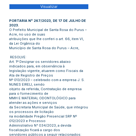
Visualizar
PORTARIA Nº 267/2023, DE 17 DE JULHO DE
2023.
O Prefeito Municipal de Santa Rosa do Purus –
Acre, no uso de suas
atribuições que lhe conferi o art. 66, item VI,
da Lei Orgânica do
Município de Santa Rosa do Purus – Acre,
RESOLVE:
Art. 1º Designar os servidores abaixo
indicados para, em observância à
legislação vigente, atuarem como Fiscais da
Ata de Registro de Preços
Nº 013/2023 – celebrado com a empresa J. S.
NUNES EIRELI, sendo
objeto da referida, Contratação de empresa
para o fornecimento de
MMH E MATERIAL ODONTOLÓGICO para
atender as ações e serviços
da Secretaria Municipal de Saúde, que integrou
os processos de licitação
na modalidade Pregão Presencial SRP Nº
012/2023 e Processo
Administrativo N° 034/2023, a devida
fiscalização ficará a cargo dos
servidores públicos a seguir relacionados: