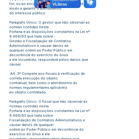
for, ou ao encerramento da contratação, de
modo a garantir o atendimento
do interesse público.
Parágrafo Único. O gestor que não observar as
normas contidas nesta
Portaria e as disposições constantes na Lei nº
8.666/93 que trata sobre
Gestão e Fiscalização de Contratos
Administrativos e causar danos de
qualquer ordem ao Poder Público em
decorrência do exercício do ônus
a ele incumbido, responderá pelos danos que
causar.
Art. 3º Compete aos fiscais à verificação da
correta execução do objeto
contratual, bem como o atendimento às
normas regulamentares aplicáveis
ao objeto contratado.
Parágrafo Único. O fiscal que não observar as
normas contidas nesta
Portaria e as disposições constantes na Lei nº
8.666/93 que trata sobre
Fiscalização de Contratos Administrativos e
causar danos de qualquer
ordem ao Poder Público em decorrência do
exercício do ônus a ele
incumbido, responderá pelos danos que