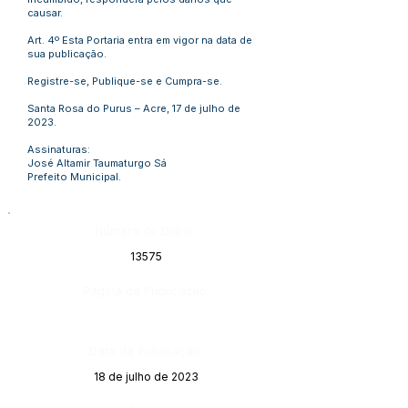
causar.
Art. 4º Esta Portaria entra em vigor na data de
sua publicação.
Registre-se, Publique-se e Cumpra-se.
Santa Rosa do Purus – Acre, 17 de julho de
2023.
Assinaturas:
José Altamir Taumaturgo Sá
Prefeito Municipal.
Número do Diário:
13575
Página da Publicação:
Data da Publicação:
18 de julho de 2023