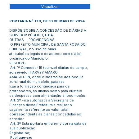
Visualizar
PORTARIA Nº 178, DE 10 DE MAIO DE 2024.
DISPÕE SOBRE A CONCESSÃO DE DIÁRIAS A
SERVIDOR PÚBLICO, E DÁ
OUTRAS PROVIDÊNCIAS.
O PREFEITO MUNICIPAL DE SANTA ROSA DO
PURUS/AC, no uso de suas
atribuições legais e de acordo com o a lei
orgânica do Município:
RESOLVE:
Art. 1º Conceder 15 (quinze) diárias de campo,
ao servidor HARVEY AMARO
AMASIFUEN, onde o mesmo se deslocou a
zona rural do município, para rea
lizar a formação continuada para os
professores, as diárias serão para custeio
de despesas com alimentação e locomoção.
Art. 2º Fica autorizada a Secretaria de
Finanças desta Prefeitura a realizar o
pagamento referente ao valor total
correspondente às diárias concedidas ao
servidor.
Art. 3º Esta portaria entra em vigor na data de
sua publicação.
Registra-se;
Publique-se;