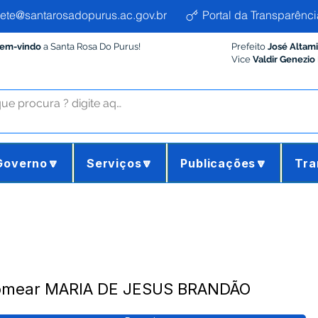
ete@santarosadopurus.ac.gov.br
Portal da Transparênci
Bem-vindo
a Santa Rosa Do Purus!
Prefeito
José Altam
Vice
Valdir Genezio
Governo🔽
Serviços🔽
Publicações🔽
Tra
Nomear MARIA DE JESUS BRANDÃO