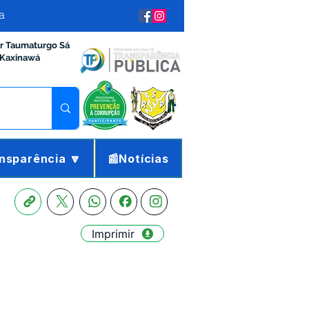
a
ir Taumaturgo Sá
 Kaxinawá
nsparência 🔽
📰Notícias
Imprimir