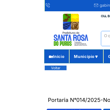
gabin
Olá, 
🏡Início
Município🔽
Voltar
Portaria N°014/2025-