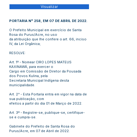
Visualizar
PORTARIA Nº 258, EM 07 DE ABRIL DE 2022.
O Prefeito Municipal em exercício de Santa
Rosa do Purus/Acre, no uso
da atribuição que lhe confere o art. 66, inciso
IV, da Lei Orgânica;
RESOLVE:
Art. 1º - Nomear CIRO LOPES MATEUS
KAXINAWÁ, para exercer o
Cargo em Comissão de Diretor da Pousada
dos Povos Kulina, pela
Secretaria Municipal Indígena desta
municipalidade.
Art. 2° - Esta Portaria entra em vigor na data de
sua publicação, com
efeitos a partir do dia 01 de Março de 2022.
Art. 3º - Registre-se, publique-se, certifique-
se e cumpra-se.
Gabinete do Prefeito de Santa Rosa do
Purus/Acre, em 07 de Abril de 2022.